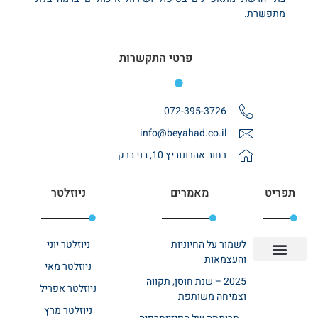
מתפשרת.
פרטי התקשרות
072-395-3726
info@beyahad.co.il
רחוב אהרונוביץ 10, בני ברק
תפריט
מאמרים
ניוזלטר
לשמור על החיוניות
ניוזלטר יוני
והעצמאות
ניוזלטר מאי
יצירת קשר
אודות רשת ביחד
בית אבות בשרון
בתי אבות במרכז
מחלקת שיקום
מחלקות סיעודיות
2025 – שנת חוסן, תקווה
ניוזלטר אפריל
וצמיחה משותפת
ניוזלטר מרץ