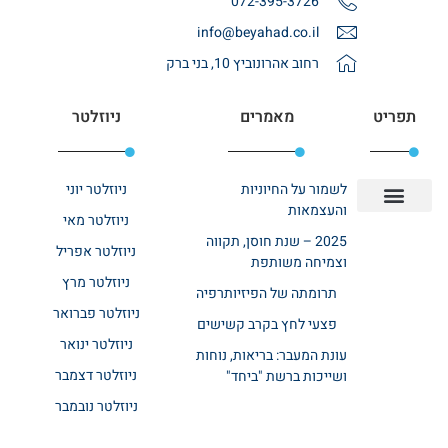
072-395-3726
info@beyahad.co.il
רחוב אהרונוביץ 10, בני ברק
תפריט
מאמרים
ניוזלטר
לשמור על החיוניות
ניוזלטר יוני
והעצמאות
ניוזלטר מאי
יצירת קשר
אודות רשת ביחד
בית אבות בשרון
בתי אבות במרכז
מחלקת שיקום
מחלקות סיעודיות
2025 – שנת חוסן, תקווה
ניוזלטר אפריל
וצמיחה משותפת
ניוזלטר מרץ
תרומתה של הפיזיותרפיה
ניוזלטר פברואר
פצעי לחץ בקרב קשישים
ניוזלטר ינואר
עונת המעבר: בריאות, נוחות
ניוזלטר דצמבר
ושייכות ברשת "ביחד"
ניוזלטר נובמבר