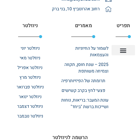
רחוב אהרונוביץ 10, בני ברק
תפריט
מאמרים
ניוזלטר
לשמור על החיוניות
ניוזלטר יוני
והעצמאות
ניוזלטר מאי
יצירת קשר
אודות רשת ביחד
בית אבות בשרון
בתי אבות במרכז
מחלקת שיקום
מחלקות סיעודיות
2025 – שנת חוסן, תקווה
ניוזלטר אפריל
וצמיחה משותפת
ניוזלטר מרץ
תרומתה של הפיזיותרפיה
ניוזלטר פברואר
פצעי לחץ בקרב קשישים
ניוזלטר ינואר
עונת המעבר: בריאות, נוחות
ניוזלטר דצמבר
ושייכות ברשת "ביחד"
ניוזלטר נובמבר
הרשמה לניוזלטר