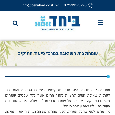
info@beyahad.co.il
072-395-3726
שמחת בית השואבה במרכז סיעוד וותיקים
שמחת בית השואבה הינה מנהג שמקיימים בימי חג הסוכות והוא נחגג
לקראת שאיבת המים למצוות ניסוך המים אשר כלל טקסים שמחים
מלאים במוזיקה וריקודים. על שמחה זו נאמר "מי שלא ראה שמחת בית
השואבה – לא ראה שמחה מימיו".
אז, ממש לפני שהכל התחיל, לפני שהמלחמה המצערת הזאת התחילה,