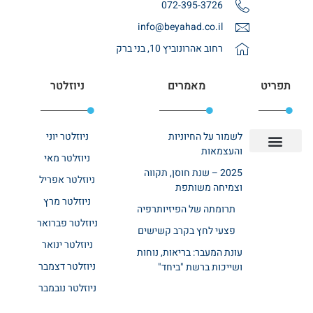
072-395-3726
info@beyahad.co.il
רחוב אהרונוביץ 10, בני ברק
תפריט
מאמרים
ניוזלטר
לשמור על החיוניות
ניוזלטר יוני
והעצמאות
ניוזלטר מאי
יצירת קשר
אודות רשת ביחד
בית אבות בשרון
בתי אבות במרכז
מחלקת שיקום
מחלקות סיעודיות
2025 – שנת חוסן, תקווה
ניוזלטר אפריל
וצמיחה משותפת
ניוזלטר מרץ
תרומתה של הפיזיותרפיה
ניוזלטר פברואר
פצעי לחץ בקרב קשישים
ניוזלטר ינואר
עונת המעבר: בריאות, נוחות
ניוזלטר דצמבר
ושייכות ברשת "ביחד"
ניוזלטר נובמבר