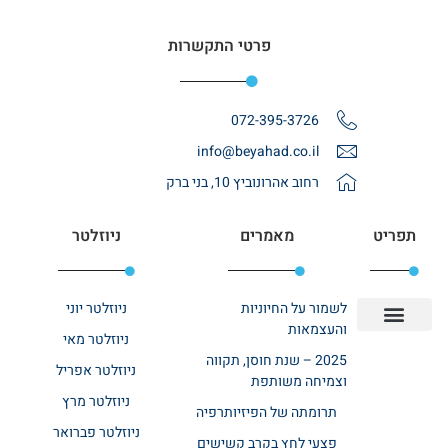
פרטי התקשרות
072-395-3726
info@beyahad.co.il
רחוב אהרונוביץ 10, בני ברק
תפריט
מאמרים
ניוזלטר
לשמור על החיוניות
ניוזלטר יוני
והעצמאות
ניוזלטר מאי
יצירת קשר
אודות רשת ביחד
בית אבות בשרון
בתי אבות במרכז
מחלקת שיקום
מחלקות סיעודיות
2025 – שנת חוסן, תקווה
ניוזלטר אפריל
וצמיחה משותפת
ניוזלטר מרץ
תרומתה של הפיזיותרפיה
ניוזלטר פברואר
פצעי לחץ בקרב קשישים