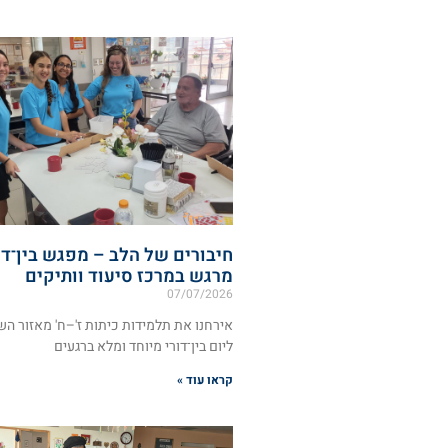
חיבורים של הלב – מפגש בין־דו
מרגש במרכז סיעוד וותיקים
07/07/2026
אירחנו את תלמידות כיתות ז'–ח' מאזור הש
ליום בין־דורי מיוחד ומלא ברגעים
קראו עוד »