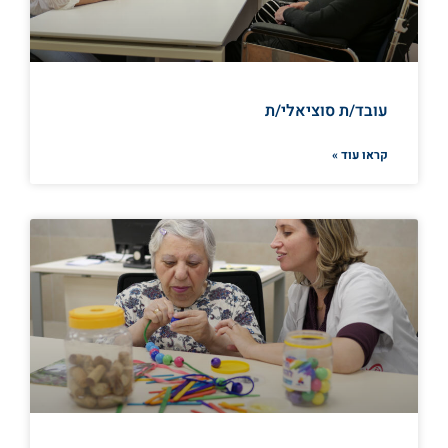
עובד/ת סוציאלי/ת
קראו עוד »