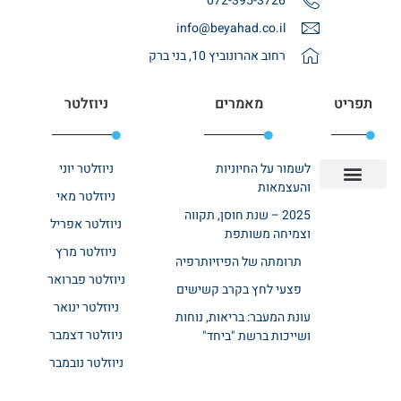
072-395-3726
info@beyahad.co.il
רחוב אהרונוביץ 10, בני ברק
תפריט
מאמרים
ניוזלטר
לשמור על החיוניות
ניוזלטר יוני
והעצמאות
ניוזלטר מאי
יצירת קשר
אודות רשת ביחד
בית אבות בשרון
בתי אבות במרכז
מחלקת שיקום
מחלקות סיעודיות
2025 – שנת חוסן, תקווה
ניוזלטר אפריל
וצמיחה משותפת
ניוזלטר מרץ
תרומתה של הפיזיותרפיה
ניוזלטר פברואר
פצעי לחץ בקרב קשישים
ניוזלטר ינואר
עונת המעבר: בריאות, נוחות
ניוזלטר דצמבר
ושייכות ברשת "ביחד"
ניוזלטר נובמבר