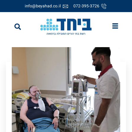
info@beyahad.co.il
072-395-3726