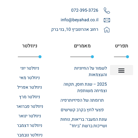
072-395-3726
info@beyahad.co.il
רחוב אהרונוביץ 10, בני ברק
תפריט
מאמרים
ניוזלטר
לשמור על החיוניות
ניוזלטר יוני
והעצמאות
ניוזלטר מאי
יצירת קשר
אודות רשת ביחד
בית אבות בשרון
בתי אבות במרכז
מחלקת שיקום
מחלקות סיעודיות
2025 – שנת חוסן, תקווה
ניוזלטר אפריל
וצמיחה משותפת
ניוזלטר מרץ
תרומתה של הפיזיותרפיה
ניוזלטר פברואר
פצעי לחץ בקרב קשישים
ניוזלטר ינואר
עונת המעבר: בריאות, נוחות
ניוזלטר דצמבר
ושייכות ברשת "ביחד"
ניוזלטר נובמבר