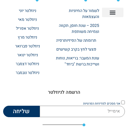
לשמור על החיוניות
ניוזלטר יוני
והעצמאות
ניוזלטר מאי
יצירת קשר
אודות רשת ביחד
בית אבות בשרון
בתי אבות במרכז
מחלקת שיקום
מחלקות סיעודיות
2025 – שנת חוסן, תקווה
ניוזלטר אפריל
וצמיחה משותפת
ניוזלטר מרץ
תרומתה של הפיזיותרפיה
ניוזלטר פברואר
פצעי לחץ בקרב קשישים
ניוזלטר ינואר
עונת המעבר: בריאות, נוחות
ניוזלטר דצמבר
ושייכות ברשת "ביחד"
ניוזלטר נובמבר
הרשמה לניוזלטר
אני מסכים
למדיניות הפרטיות
שליחה