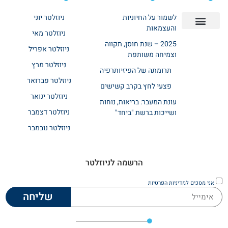
לשמור על החיוניות
ניוזלטר יוני
והעצמאות
ניוזלטר מאי
יצירת קשר
אודות רשת ביחד
בית אבות בשרון
בתי אבות במרכז
מחלקת שיקום
מחלקות סיעודיות
2025 – שנת חוסן, תקווה
ניוזלטר אפריל
וצמיחה משותפת
ניוזלטר מרץ
תרומתה של הפיזיותרפיה
ניוזלטר פברואר
פצעי לחץ בקרב קשישים
ניוזלטר ינואר
עונת המעבר: בריאות, נוחות
ניוזלטר דצמבר
ושייכות ברשת "ביחד"
ניוזלטר נובמבר
הרשמה לניוזלטר
אני מסכים
למדיניות הפרטיות
שליחה