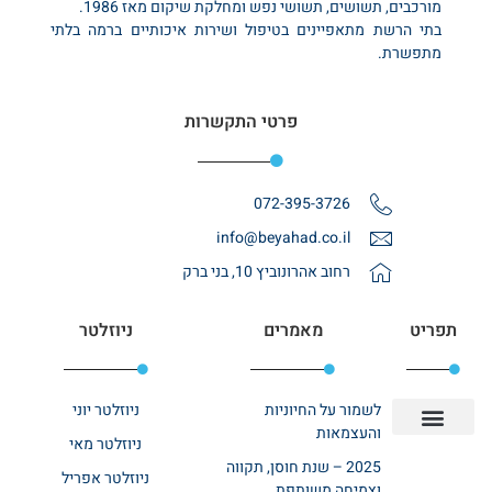
מורכבים, תשושים, תשושי נפש ומחלקת שיקום מאז 1986.
בתי הרשת מתאפיינים בטיפול ושירות איכותיים ברמה בלתי
מתפשרת.
פרטי התקשרות
072-395-3726
info@beyahad.co.il
רחוב אהרונוביץ 10, בני ברק
תפריט
מאמרים
ניוזלטר
לשמור על החיוניות
ניוזלטר יוני
והעצמאות
ניוזלטר מאי
יצירת קשר
אודות רשת ביחד
בית אבות בשרון
בתי אבות במרכז
מחלקת שיקום
מחלקות סיעודיות
2025 – שנת חוסן, תקווה
ניוזלטר אפריל
וצמיחה משותפת