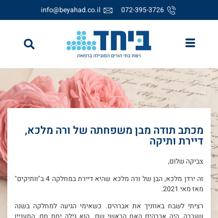
info@beyahad.co.il
072-395-3726
מכתב תודה מבן משפחתה של ורה מלכא,
דיירת ותיקה
צביקה שלום,
זה ירדן מלכא, הבן של ורה מלכא שהיא דיירת במחלקה 4 ב"וותיקים"
מאז מאי 2021.
רציתי לשבח באוזניך את אברהים. כשאימי הגיעה למחלקה בשנה
שעברה, היה אברהים האח הראשי שם. הוא גילה יחס חם, התעניין