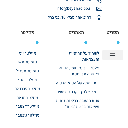
info@beyahad.co.il
רחוב אהרונוביץ 10, בני ברק
תפריט
מאמרים
ניוזלטר
לשמור על החיוניות
ניוזלטר יוני
והעצמאות
ניוזלטר מאי
יצירת קשר
אודות רשת ביחד
בית אבות בשרון
בתי אבות במרכז
מחלקת שיקום
מחלקות סיעודיות
2025 – שנת חוסן, תקווה
ניוזלטר אפריל
וצמיחה משותפת
ניוזלטר מרץ
תרומתה של הפיזיותרפיה
ניוזלטר פברואר
פצעי לחץ בקרב קשישים
ניוזלטר ינואר
עונת המעבר: בריאות, נוחות
ניוזלטר דצמבר
ושייכות ברשת "ביחד"
ניוזלטר נובמבר