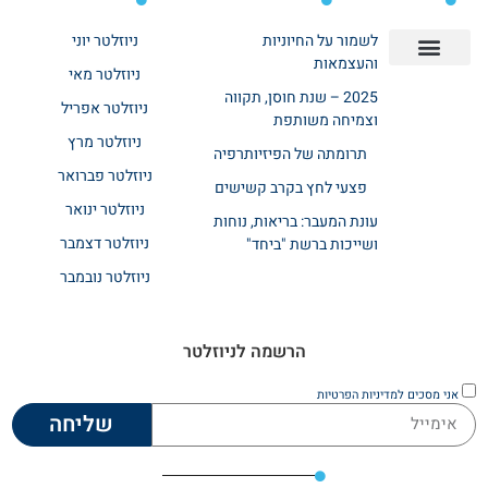
לשמור על החיוניות
ניוזלטר יוני
והעצמאות
ניוזלטר מאי
יצירת קשר
אודות רשת ביחד
בית אבות בשרון
בתי אבות במרכז
מחלקת שיקום
מחלקות סיעודיות
2025 – שנת חוסן, תקווה
ניוזלטר אפריל
וצמיחה משותפת
ניוזלטר מרץ
תרומתה של הפיזיותרפיה
ניוזלטר פברואר
פצעי לחץ בקרב קשישים
ניוזלטר ינואר
עונת המעבר: בריאות, נוחות
ניוזלטר דצמבר
ושייכות ברשת "ביחד"
ניוזלטר נובמבר
הרשמה לניוזלטר
אני מסכים
למדיניות הפרטיות
שליחה