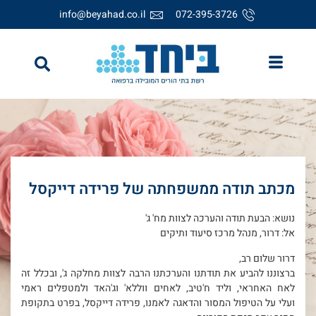
info@beyahad.co.il
072-395-3726
מכתב תודה ממשפחתה של פרידה דייקסל
נושא: הבעת תודה והערכה לצוות מח' ג'
אל: דרור, מנהל מרכז סיעוד ותיקים
דרור שלום רב,
ברצוננו להביע את תודתנו והערכתנו הרבה לצוות מחלקה ג', ובכלל זה
לאח האחראי, וליד ח'טיב, לאחים ווללא' וג'האד ולמטפלים ראמי
ועלי על הטיפול המסור והדאגה לאמנו, פרידה דייקסל, בפרט בתקופת