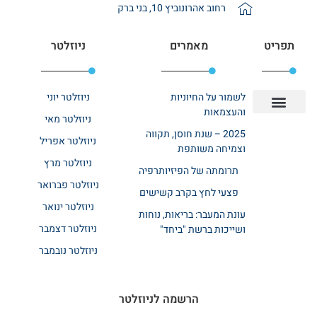
רחוב אהרונוביץ 10, בני ברק
תפריט
מאמרים
ניוזלטר
לשמור על החיוניות
ניוזלטר יוני
והעצמאות
ניוזלטר מאי
יצירת קשר
אודות רשת ביחד
בית אבות בשרון
בתי אבות במרכז
מחלקת שיקום
מחלקות סיעודיות
2025 – שנת חוסן, תקווה
ניוזלטר אפריל
וצמיחה משותפת
ניוזלטר מרץ
תרומתה של הפיזיותרפיה
ניוזלטר פברואר
פצעי לחץ בקרב קשישים
ניוזלטר ינואר
עונת המעבר: בריאות, נוחות
ניוזלטר דצמבר
ושייכות ברשת "ביחד"
ניוזלטר נובמבר
הרשמה לניוזלטר