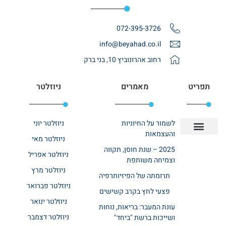
072-395-3726
info@beyahad.co.il
רחוב אהרונוביץ 10, בני ברק
תפריט
מאמרים
ניוזלטר
לשמור על החיוניות
ניוזלטר יוני
והעצמאות
ניוזלטר מאי
יצירת קשר
אודות רשת ביחד
בית אבות בשרון
בתי אבות במרכז
מחלקת שיקום
מחלקות סיעודיות
2025 – שנת חוסן, תקווה
ניוזלטר אפריל
וצמיחה משותפת
ניוזלטר מרץ
תרומתה של הפיזיותרפיה
ניוזלטר פברואר
פצעי לחץ בקרב קשישים
ניוזלטר ינואר
עונת המעבר: בריאות, נוחות
ניוזלטר דצמבר
ושייכות ברשת "ביחד"