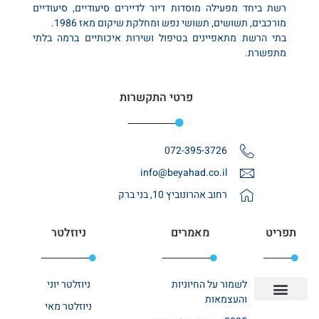
רשת ביחד מפעילה מוסדות דיור לדיירים סיעודיים, סיעודיים
מורכבים, תשושים, תשושי נפש ומחלקת שיקום מאז 1986.
בתי הרשת מתאפיינים בטיפול ושירות איכותיים ברמה בלתי
מתפשרת.
פרטי התקשרות
072-395-3726
info@beyahad.co.il
רחוב אהרונוביץ 10, בני ברק
תפריט
מאמרים
ניוזלטר
לשמור על החיוניות
ניוזלטר יוני
והעצמאות
ניוזלטר מאי
יצירת קשר
אודות רשת ביחד
בית אבות בשרון
בתי אבות במרכז
מחלקת שיקום
מחלקות סיעודיות