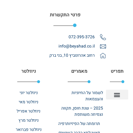
פרטי התקשרות
072-395-3726
info@beyahad.co.il
רחוב אהרונוביץ 10, בני ברק
תפריט
מאמרים
ניוזלטר
לשמור על החיוניות
ניוזלטר יוני
והעצמאות
ניוזלטר מאי
יצירת קשר
אודות רשת ביחד
בית אבות בשרון
בתי אבות במרכז
מחלקת שיקום
מחלקות סיעודיות
2025 – שנת חוסן, תקווה
ניוזלטר אפריל
וצמיחה משותפת
ניוזלטר מרץ
תרומתה של הפיזיותרפיה
ניוזלטר פברואר
פצעי לחץ בקרב קשישים