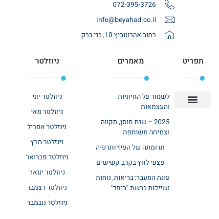
072-395-3726
info@beyahad.co.il
רחוב אהרונוביץ 10, בני ברק
תפריט
מאמרים
ניוזלטר
לשמור על החיוניות
ניוזלטר יוני
והעצמאות
ניוזלטר מאי
יצירת קשר
אודות רשת ביחד
בית אבות בשרון
בתי אבות במרכז
מחלקת שיקום
מחלקות סיעודיות
2025 – שנת חוסן, תקווה
ניוזלטר אפריל
וצמיחה משותפת
ניוזלטר מרץ
תרומתה של הפיזיותרפיה
ניוזלטר פברואר
פצעי לחץ בקרב קשישים
ניוזלטר ינואר
עונת המעבר: בריאות, נוחות
ניוזלטר דצמבר
ושייכות ברשת "ביחד"
ניוזלטר נובמבר