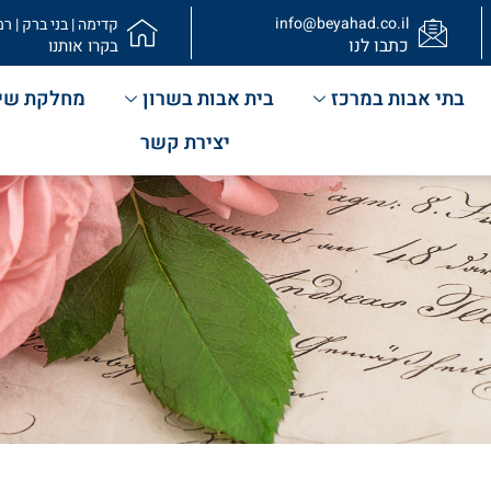
info@beyahad.co.il
קדימה | בני ברק | רמ
כתבו לנו
בקרו אותנו
בתי אבות במרכז
בית אבות בשרון
מחלקת שי
יצירת קשר