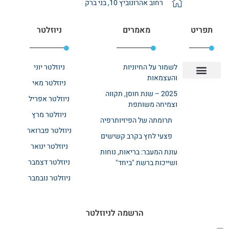
רחוב אהרונוביץ 10, בני ברק
תפריט
מאמרים
ניוזלטר
לשמור על החיוניות
ניוזלטר יוני
והעצמאות
ניוזלטר מאי
יצירת קשר
אודות רשת ביחד
בית אבות בשרון
בתי אבות במרכז
מחלקת שיקום
מחלקות סיעודיות
2025 – שנת חוסן, תקווה
ניוזלטר אפריל
וצמיחה משותפת
ניוזלטר מרץ
תרומתה של הפיזיותרפיה
ניוזלטר פברואר
פצעי לחץ בקרב קשישים
ניוזלטר ינואר
עונת המעבר: בריאות, נוחות
ניוזלטר דצמבר
ושייכות ברשת "ביחד"
ניוזלטר נובמבר
הרשמה לניוזלטר