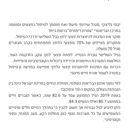
יבגני גליצקי ,מנהל שירותי סיעוד ואח מוסמך לטיפול בפצעים וסטומה
במרכז הגריאטרי "עטרת רימונים" ברשת ביחד
סוקר את הסיבות להיווצרות פצעי לחץ בגיל השלישי ודרכי הטיפול.
מחקרים מציינים שכ-70% מפצעי הלחץ מתפתחים בקרב מבוגרים
מגיל 70 ומעלה.
בגיל השלישי גוברת הנטייה לפתח פצעי לחץ עקב הזדקנות העור,
החלשות המערכת החיסונית והירידה ביכולות הקוגניטיביות והפיזיות .
הכרות עם הסיבות להיווצרות פצעי הלחץ מסייעת במניעה ובטיפול
במטרה לשמר אורח חיים מיטבי.
לפי נתוני ארגון הבריאות העולמי, תוחלת החיים במדינת ישראל הינה בין
הגבוהות בעולם, במקום ה-10 והמכובד.
בשנת 2019 הגיל הממוצע עמד על 82.6 שנה, כאשר הגברים חיים
בממוצע 80.7 ואילו הנשים 84.3.
ניתן להגיע לגיל גבורות אך חשוב להבין כי במהלך החיים חלים שינויים
המשפיעים על כל מערכות הגוף כגון מחלות רקע, מצב תזונתי, גופני
וקוגניטיבי.