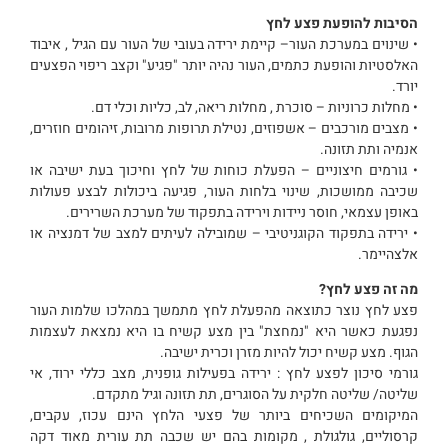
הסיבות להופעת פצע לחץ
• שינוים במערכת העור– קיימת ירידה בעובי של העור עם הגיל , איבוד
האלסטיות והופעת כתמים, העור נהיה יותר "פגיע" וקצב ריפוי הפצעים
יורד.
• מחלות כרוניות – סוכרת , מחלות ריאה, לב, כליות וכלי דם.
• מצבים מורכבים – אשפוזים, נטילת תרופות מרובות, זיהומים חוזרים,
אנמיה ותת תזונה.
• גורמים חיצוניים – הפעלת כוחות של לחץ וחיכוך בעת ישיבה או
שכיבה ממושכות, שינוי בלחות העור, פגיעה ביכולות לבצע פעולות
באופן עצמאי, חוסר ניידות וירידה בתפקוד של מערכת השרירים.
• ירידה בתפקוד הקוגניטיבי – שמובילה לעיתים למצב של דמנציה או
אלצהיימר.
מה זה פצע לחץ?
פצע לחץ נוצר כתוצאה מהפעלת לחץ מתמשך במהלכו שלמות העור
נפגעת כאשר היא "נמחצת" בין מצע קשיח בו היא נמצאת לעצמות
הגוף. מצע קשיח יכול להיות מזרן וכרית ישיבה.
גורמי סיכון לפצע לחץ : ירידה בפעילות גופנית, מצב כללי ירוד, אי
שליטה/ שליטה חלקית על הסוגרים, תת תזונה וגיל מתקדם.
המיקומים השכיחים ביותר של פצעי הלחץ הינם עכוז, עקבים,
קרסוליים, גולגולת , מקומות בהם יש שכבה תת עורית מאוד דקה