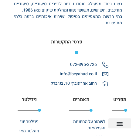
רשת ביחד מפעילה מוסדות דיור לדיירים סיעודיים, סיעודיים
מורכבים, תשושים, תשושי נפש ומחלקת שיקום מאז 1986.
בתי הרשת מתאפיינים בטיפול ושירות איכותיים ברמה בלתי
מתפשרת.
פרטי התקשרות
072-395-3726
info@beyahad.co.il
רחוב אהרונוביץ 10, בני ברק
תפריט
מאמרים
ניוזלטר
לשמור על החיוניות
ניוזלטר יוני
והעצמאות
ניוזלטר מאי
יצירת קשר
אודות רשת ביחד
בית אבות בשרון
בתי אבות במרכז
מחלקת שיקום
מחלקות סיעודיות