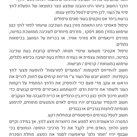
הדבר החשוב ביותר הינו ההבנה שפצע נוצר כתוצאה של הפעלת לחץ
פיזי על העור, לכן חייבים לטפל בלחץ עצמו.
ברשת ביחד אנו נוקטים בשני סוגים טיפולים
טיפול פאסיבי הינו התאמת מזרן בעת השכיבה שיעזור לפזר לחץ כגון
שימוש במזרן מסוג ויסקו , מזרנים מיוחדים לשכיבה ממושכת במיטה,
מזרנים דינאמיים ולא מזרני אוויר, או בכריות על המושב בכיסאות
גלגלים.
טיפול אקטיבי משמעו שינויי תנוחה לעיתים קרובות בעת שכיבה
במיטה, התרוממות עצמית או בעזרת הזולת בעת ישיבה בכיסא גלגלים,
שימוש במשחות / קרמים / חבישות.
חשוב להתייחס למקומות "המועדים לפורענות" להופעת פצעי לחץ
בקפדנות : למנוע יובש של העור ע"י מריחת קרמים עם לחות, להרים את
הראש או עקב מדי פעם כדי להפסיק את הלחץ המתמיד על רקמות
העור ולשפר את זרימת הדם. להשתמש באביזרים פיזיים קבועים כדי
למנוע חיכוך ולחץ כגון כרית בין הרגליים או כרית להגבהה של העקבים .
חשוב להקפיד שהבגדים יהיו נוחים לאדם והמצעים מתוחים, להימנע
מגומיות לוחצות בגרביים או בבגדים.
חשוב לטפל בגורמים הסיסטמיים ובמחלות רקע.
המטרה הראשונית היא למנוע את היווצרות פצע לחץ, אך במידה וקיים
פצע הלחץ ,האדם חייב לקבל את כל מרכיבי התזונה הנחוצים בכי
שבגוף יהיו "חומר גלם" שיאפשרו לסגור את הפצע. מחלת הסכרת