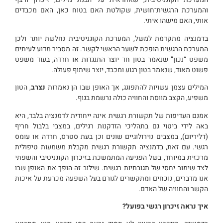
והמערכת הרגשית־חושית, שקולטת האם בטוח כאן, האם מכבדים
אותי, האם מישהו איתי.
בדמנציה מתקדמת למשל, המערכת הקוגניטיבית נחלשת יותר ולכן
המערכת הרגשית הופכת לשער הראשי לקשר. זה מסביר מדוע לעיתים
משפט “נכון” שנאמר בטון חד יוצר התנגדות או חרדה, בעוד משפט
פשוט מאוד, שנאמר בטון רגוע ומכבד, יוצר שיתוף פעולה.
המילים עצמן עשויות להתפוגג, אך האופן שבו הן נאמרות
נצרב
, הטון
משפיע, הקצב מווסת והחוויה כולה נרשמת בגוף.
אמנם העדיפות של תקשורת רגשית אינה ייחודית לדמנציה בלבד, היא
באה לידי ביטוי גם בתהליכי הזדקנות רגילים, במצבי בלבול חריף
(דליריום), במצבים נוירולוגיים שונים וכן בעת סטרס, חרדה או עומס
רגשי. עם זאת, בדמנציה תקשורת רגשית מקבלת משמעות טיפולית
מרכזית במיוחד, בשל הפגיעה המתמשכת בזיכרון הקוגניטיבי והשפתי
לצד שימור יחסי של תגובתיות רגשית. שילוב זה הופך את האופן שבו
אנו מדברים, נוכחים ומתקשרים לגורם בעל השפעה מכרעת על איכות
הקשר והחוויה של האדם.
איך נראה זיכרון רגשי בפועל?