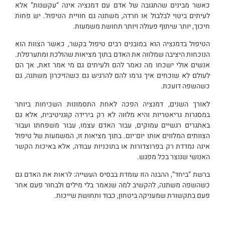
כאשר מבינים שהתגובה של אדם עם דמנציה אינה “עקשנות” אלא
לעיתים ביטוי לבלבול או חרדה, משתנה גם חוויית הטיפול. יש פחות
חיכוך, יותר שיתוף פעולה ויותר תחושת משמעות.
הטיפול בדמנציה הוא במובנים רבים טיפול בקשר, כאשר הצוות הוא
הנוכחות היציבה שמלווה את האדם בתוך מציאות שהולכת ומתערפלת.
אנשים אולי ישכחו מה נאמר להם ולעיתים גם מי אמר זאת, אך הם
לעולם לא שוכחים איך גרמו להם להרגיש גם כשהזיכרון משתנה, גם
כשהשפה דועכת.
לאורך השנים, דמנציה הפכה לאחת התסמונות השכיחות ביותר
במסגרות גריאטריות והיא מלווה לא רק בירידה קוגניטיבית, אלא גם
באתגרים רגשיים עמוקים, עבור האדם עצמו, עבור משפחתו ועבור
הצוותים המלווים אותו יום־יום. בתוך מציאות זו, המשמעות של טיפול
אינה נמדדת רק בפרוצדורות או בתוכניות עבודה, אלא באיכות הקשר
האנושי שנוצר בכל מפגש.
ברשת “ביחד”, ההבנה הזו עומדת בבסיס העשייה: לראות את האדם גם
כשהשפה משתנה, להקשיב למה שנאמר בלי מילים ולבחור פעם אחר
פעם בתקשורת שמעניקה ביטחון, כבוד ותחושת שייכות.