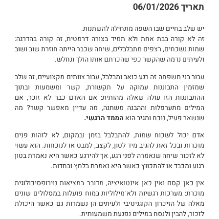
תאריך
06/01/2026
יש שלב בחיים שבו השפה מתחילה להשתנות.
זה לא קורה בבת אחת ולא תמיד בצורה דרמטית, זה קורה בהדרגה:
שמות נשכחים, רצפים מתבלבלים, שיחה שכבר הייתה חוזרת שוב ושוב
ולעיתים נדמה שהקשר כפי שהכרתם אותו הולך ונחלש.
עבור בני משפחה זה רגע כואב ומבלבל, עבור צוותים מקצועיים, זה שלב
שמזמין התבוננות עמוקה על תקשורת, קשר ומשמעות ובתוך
ההתבוננות הזו עולה שאלה מהותית: אם האדם כבר לא זוכר, אם
המילים מתערפלות וההבנה משתנה, מה עדיין מאפשר קשר? מה
שנשאר פעיל, נוכח ומגיב הוא
הממד הרגשי.
אדם יכול לשכוח שמות, להתבלבל בזמן ובמקום, לא לזהות פנים
מוכרות ובכל זאת להגיב מיד לטון, לקצב, למבט או לנוכחות. הוא עשוי
לא לזכור שיחה שנאמרה לפני רגע, אך להירגע כאשר היא נאמרת בטון
רגוע ומכבד או להתכווץ כאשר היא נאמרת בלחץ ובחדות.
אין כאן קסם ואין כאן אינטואיציה, מדובר במציאות נוירופסיכולוגית
מוכרת: מערכות רגשיות ולא־מילוליות במוח פועלות במסלולים שונים
מאלה של הזיכרון הקוגניטיבי ולעיתים הן נשמרות גם כאשר היכולת
לזכור, להבין ולנסח במילים נפגעת משמעותית.