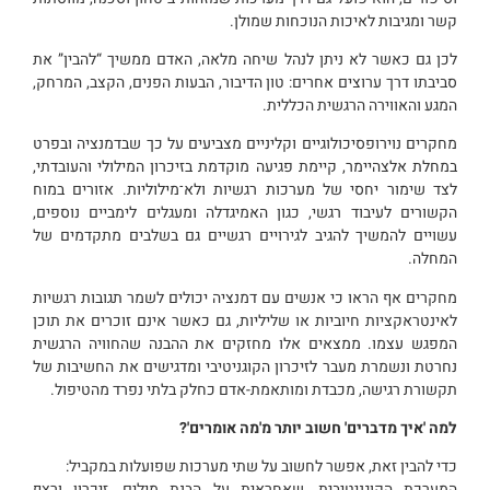
קשר ומגיבות לאיכות הנוכחות שמולן.
לכן גם כאשר לא ניתן לנהל שיחה מלאה, האדם ממשיך “להבין” את
סביבתו דרך ערוצים אחרים: טון הדיבור, הבעות הפנים, הקצב, המרחק,
המגע והאווירה הרגשית הכללית.
מחקרים נוירופסיכולוגיים וקליניים מצביעים על כך שבדמנציה ובפרט
במחלת אלצהיימר, קיימת פגיעה מוקדמת בזיכרון המילולי והעובדתי,
לצד שימור יחסי של מערכות רגשיות ולא־מילוליות. אזורים במוח
הקשורים לעיבוד רגשי, כגון האמיגדלה ומעגלים לימביים נוספים,
עשויים להמשיך להגיב לגירויים רגשיים גם בשלבים מתקדמים של
המחלה.
מחקרים אף הראו כי אנשים עם דמנציה יכולים לשמר תגובות רגשיות
לאינטראקציות חיוביות או שליליות, גם כאשר אינם זוכרים את תוכן
המפגש עצמו. ממצאים אלו מחזקים את ההבנה שהחוויה הרגשית
נחרטת ונשמרת מעבר לזיכרון הקוגניטיבי ומדגישים את החשיבות של
תקשורת רגישה, מכבדת ומותאמת-אדם כחלק בלתי נפרד מהטיפול.
למה 'איך מדברים' חשוב יותר מ'מה אומרים'?
כדי להבין זאת, אפשר לחשוב על שתי מערכות שפועלות במקביל:
המערכת הקוגניטיבית, שאחראית על הבנת מילים, זיכרון ורצף