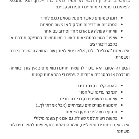
בדמנציה, הזיכרון הרגשי לא תמיד נראה כמו זיכרון, הוא מתבטא
לעיתים בדפוסים יומיומיים קטנים ועקביים:
רוגע שמופיע כאשר מטפל מסוים נכנס לחדר
הסתגרות או דריכות מול קול או גישה מסוימת
שיתוף פעולה עם אדם אחד וסירוב עם אחר
שיפור רגעי בהתמצאות כאשר משתמשים במוזיקה מוכרת או
בקצב דיבור יציב
אלה אינם “הרגלים” בלבד, אלא ביטוי לאופן שבו החוויה הרגשית נצרבת
ונשמרת.
הבשורה הטובה היא שכדי להשאיר חותם רגשי מיטיב אין צורך בשיחה
מורכבת או בהסברים ארוכים, לעיתים די בהתאמות קטנות:
האטה קלה בקצב הדיבור
הנמכה עדינה של הטון
שימוש במשפטים קצרים וברורים
הימנעות מוויכוחים עובדתיים (אבל אמרתי לך…)
תיקוף רגש לפני תיקון מציאות
בקשת רשות לפני פעולה, גם אם אין מענה מילולי
אלה אינם ויתורים טיפוליים, אלא התאמות מקצועיות למצב נוירולוגי
משתנה.