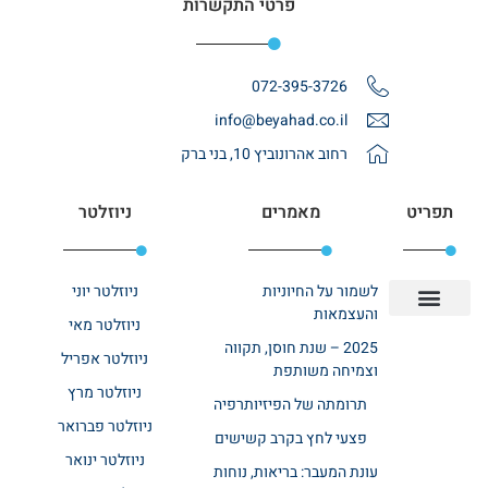
פרטי התקשרות
072-395-3726
info@beyahad.co.il
רחוב אהרונוביץ 10, בני ברק
תפריט
מאמרים
ניוזלטר
לשמור על החיוניות
ניוזלטר יוני
והעצמאות
ניוזלטר מאי
יצירת קשר
אודות רשת ביחד
בית אבות בשרון
בתי אבות במרכז
מחלקת שיקום
מחלקות סיעודיות
2025 – שנת חוסן, תקווה
ניוזלטר אפריל
וצמיחה משותפת
ניוזלטר מרץ
תרומתה של הפיזיותרפיה
ניוזלטר פברואר
פצעי לחץ בקרב קשישים
ניוזלטר ינואר
עונת המעבר: בריאות, נוחות