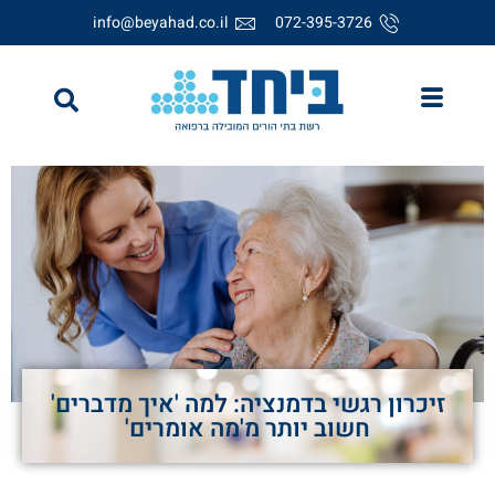
info@beyahad.co.il
072-395-3726
זיכרון רגשי בדמנציה: למה 'איך מדברים'
חשוב יותר מ'מה אומרים'