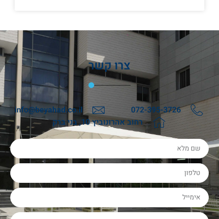
צרו קשר
info@beyahad.co.il
072-395-3726
רחוב אהרונוביץ 10, בני ברק