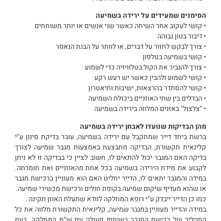
הסימנים שמעידים על ירידה בשמיעה
• קושי לעקוב אחר השיחה כאשר שני אנשים או יותר משוחחים
• דיבור בטון גבוהה
• צורך לבקש לחזור על דברים, או לוותר על הבנת הנאמר
• קושי בשמיעה בטלפון
• צורך להגביר את הקול בטלוויזיה כדי לשמוע
• קושי לשמוע ולהבין כאשר יש רעש רקע
• קושי להסתדר בהרצאות, ישיבות ותיאטרון
• הבדלים בין שתי האוזניים ביכולת השמיעה
• "צלצול" באזנים המלווה בירידה בשמיעה
מהן הבדיקות שנועדו לאבחן ירידה בשמיעה
ברשת ביחד דייר שמתקבל עם ירידה בשמיעה, עובר בדיקת סינון ע"י
קלינאית תקשורת, הבדיקה מתבצעת באמצעות מגבר שמיעה לצורך
בדיקה האם המגבר יכול להתאים לו, חשוב לציין כי בבדיקה זו לא ניתן
לקבוע את מידת הירידה בשמיעה בכל אחת מהאוזניים ואת חומרתה.
במידה והמגבר יתאים לו, הדייר יחליט האם הוא מעוניין ברכישת מגבר
או שהוא מעדיף שיקום שמיעה בקופת חולים ורכישת מכשירי שמיעה.
כמו כן הדייר ייבדק ע"י רופא המחלקה לוודא שתעלת האוזן תקינה .
במידה והדייר מעוניין במגבר שמיעה, קלינאית התקשורת מלווה את כל
התהליך של רכישת המגבר בשיתוף פעולה עם עו"ס המחלקה. בעת