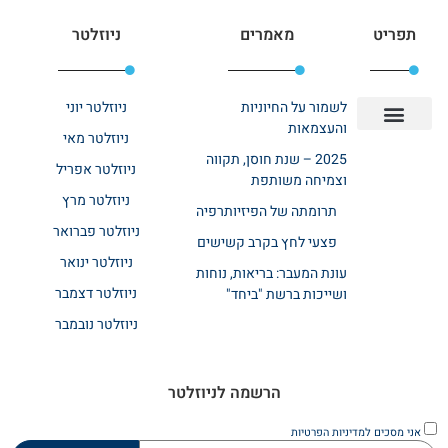
תפריט
מאמרים
ניוזלטר
לשמור על החיוניות
ניוזלטר יוני
והעצמאות
ניוזלטר מאי
יצירת קשר
אודות רשת ביחד
בית אבות בשרון
בתי אבות במרכז
מחלקת שיקום
מחלקות סיעודיות
2025 – שנת חוסן, תקווה
ניוזלטר אפריל
וצמיחה משותפת
ניוזלטר מרץ
תרומתה של הפיזיותרפיה
ניוזלטר פברואר
פצעי לחץ בקרב קשישים
ניוזלטר ינואר
עונת המעבר: בריאות, נוחות
ניוזלטר דצמבר
ושייכות ברשת "ביחד"
ניוזלטר נובמבר
הרשמה לניוזלטר
אני מסכים
למדיניות הפרטיות