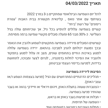
תאריך
04/03/2022
לרגל יום השמיעה הבינלאומי שמתקיים ב-3 במרץ 2022
בשיתוף עם אתר נואס , קלינאית תקשורת בבית האבות "עטרת
רימונים" של רשת "ביחד"
קשיים בשמיעה עלולים להופיע בכל גיל, אך שכיחותם עולה בגיל
השלישי. כ-30% מבני 65 ומעלה סובלים מקשיי שמיעה ברמה מסוימת.
קשישים הסובלים מירידה בשמיעה מתקשים לשמוע ולהבין את הנאמר
ובכך נפגעת יכולתם להגיב לסביבה בהתאם. ירידה בשמיעה עלולה
לפגוע באיכות החיים בתחומים שונים, מצב זה עלול לפגוע בתפקוד
ולהגביר את הסיכוי לחלות בדמנציה, , לגרום לצער ומבוכה, לתחושת
בדידות, לפגיעה בדימוי העצמי ובביטחון.
הסיבות לירידה בשמיעה
• תהליכים הדרגתיים המתרחשים עם הגיל (פגיעה בעצמות השמע ו/או
עצבי האוזן).
• הצטברות שעווה בתעלת האוזן, זיהום ויראלי או חיידקי בהווה או בעבר
שהותיר פגיעה בשמיעה.
• חבלות או פגיעות בעבר באוזן או בראש,
• השפעה של תרופות.
• מחלות העוברות בתורשה במשפחה ועוד.