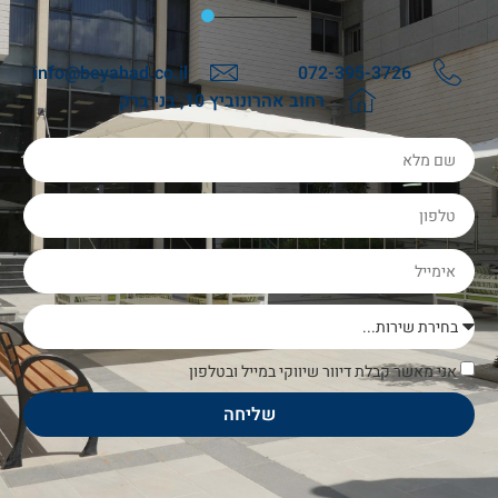
info@beyahad.co.il
072-395-3726
רחוב אהרונוביץ 10, בני ברק
אני מאשר קבלת דיוור שיווקי במייל ובטלפון
שליחה