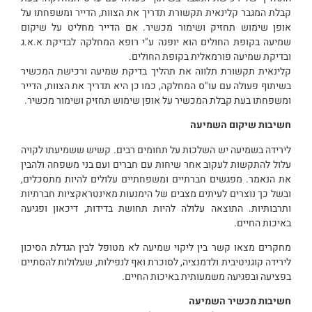
קבלת המגבר קלינאית תקשורת תדריך את הצוות, הדייר ומשפחתו על
אופן שימוש תחזיק ושימור מכשיר. אם הדייר מחליט על שיקום
שמיעה בקופת החולים הוא יופנה ע"י רופא המחלקה לבדיקת א.א.ג
ובדיקת שמיעה פורמאלית בקופת החולים.
קלינאית תקשורת תלווה את תהליך בדיקת שמיעה ורכישת המכשיר
בשיתוף פעולה עם עו"ס המחלקה, כמו כן היא תדריך את הצוות, הדייר
ומשפחתו בעת קבלת המכשיר על אופן שימוש תחזיק ושימור מכשיר.
חשיבות שיקום השמיעה
לירידה בשמיעה יש השלכות על תחומים רבים. קשיש ששמיעתו לקויה
עלול להתקשות לעקוב אחר שיחות עם חברים ועם בני משפחה ולהבין
את הנאמר. מפגשים חברתיים ומשפחתיים עלולים להיות מתסכלים,
ובשל כך נוצרים לעיתים מצבים של הימנעות מאינטראקציות חברתיות
ותרבותיות. התוצאה עלולה להיות תחושת בדידות, דיכאון ופגיעה
באיכות החיים.
מחקרים מצאו קשר בין ליקוי שמיעה לא מטופל לבין הגדלת הסיכון
לירידה קוגניטיבית ולדמנציה, לסוכרת ואף לנפילות, שעלולות להסתיים
בפציעה ובפגיעה משמעותית באיכות החיים.
חשיבות מכשיר השמיעה