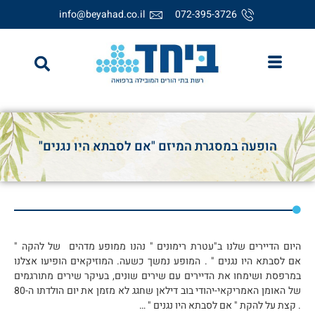
info@beyahad.co.il
072-395-3726
הופעה במסגרת המיזם "אם לסבתא היו נגנים"
היום הדיירים שלנו ב"עטרת רימונים " נהנו ממופע מדהים של להקה "
אם לסבתא היו נגנים " . המופע נמשך כשעה. המוזיקאים הופיעו אצלנו
במרפסת ושימחו את הדיירים עם שירים שונים, בעיקר שירים מתורגמים
של האומן האמריקאי-יהודי בוב דילאן שחגג לא מזמן את יום הולדתו ה-80
. קצת על להקת " אם לסבתא היו נגנים " …