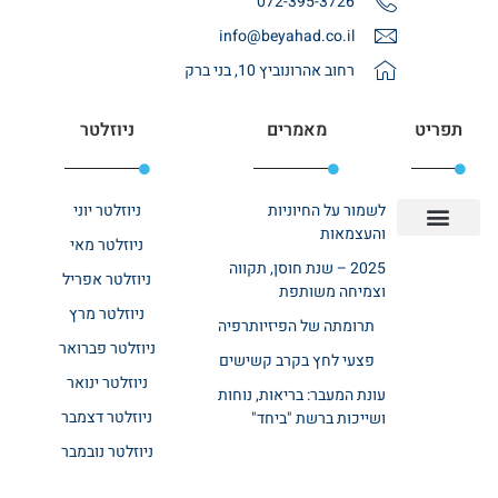
072-395-3726
info@beyahad.co.il
רחוב אהרונוביץ 10, בני ברק
תפריט
מאמרים
ניוזלטר
לשמור על החיוניות
ניוזלטר יוני
והעצמאות
ניוזלטר מאי
יצירת קשר
אודות רשת ביחד
בית אבות בשרון
בתי אבות במרכז
מחלקת שיקום
מחלקות סיעודיות
2025 – שנת חוסן, תקווה
ניוזלטר אפריל
וצמיחה משותפת
ניוזלטר מרץ
תרומתה של הפיזיותרפיה
ניוזלטר פברואר
פצעי לחץ בקרב קשישים
ניוזלטר ינואר
עונת המעבר: בריאות, נוחות
ניוזלטר דצמבר
ושייכות ברשת "ביחד"
ניוזלטר נובמבר