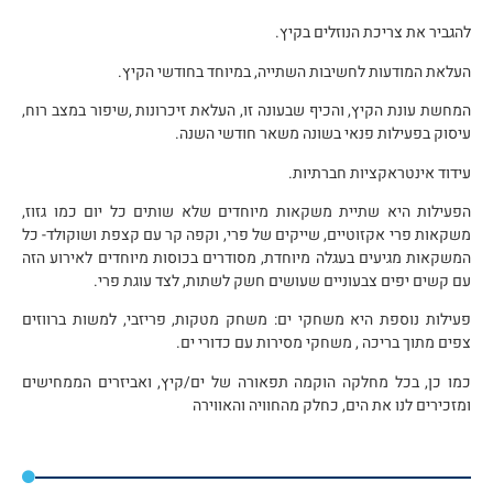
להגביר את צריכת הנוזלים בקיץ.
העלאת המודעות לחשיבות השתייה, במיוחד בחודשי הקיץ.
המחשת עונת הקיץ, והכיף שבעונה זו, העלאת זיכרונות ,שיפור במצב רוח,
עיסוק בפעילות פנאי בשונה משאר חודשי השנה.
עידוד אינטראקציות חברתיות.
הפעילות היא שתיית משקאות מיוחדים שלא שותים כל יום כמו גזוז,
משקאות פרי אקזוטיים, שייקים של פרי, וקפה קר עם קצפת ושוקולד- כל
המשקאות מגיעים בעגלה מיוחדת, מסודרים בכוסות מיוחדים לאירוע הזה
עם קשים יפים צבעוניים שעושים חשק לשתות, לצד עוגת פרי.
פעילות נוספת היא משחקי ים: משחק מטקות, פריזבי, למשות ברווזים
צפים מתוך בריכה , משחקי מסירות עם כדורי ים.
כמו כן, בכל מחלקה הוקמה תפאורה של ים/קיץ, ואביזרים הממחישים
ומזכירים לנו את הים, כחלק מהחוויה והאווירה