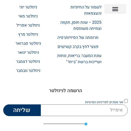
לשמור על החיוניות
ניוזלטר יוני
והעצמאות
ניוזלטר מאי
יצירת קשר
אודות רשת ביחד
בית אבות בשרון
בתי אבות במרכז
מחלקת שיקום
מחלקות סיעודיות
2025 – שנת חוסן, תקווה
ניוזלטר אפריל
וצמיחה משותפת
ניוזלטר מרץ
תרומתה של הפיזיותרפיה
ניוזלטר פברואר
פצעי לחץ בקרב קשישים
ניוזלטר ינואר
עונת המעבר: בריאות, נוחות
ניוזלטר דצמבר
ושייכות ברשת "ביחד"
ניוזלטר נובמבר
הרשמה לניוזלטר
אני מסכים
למדיניות הפרטיות
שליחה