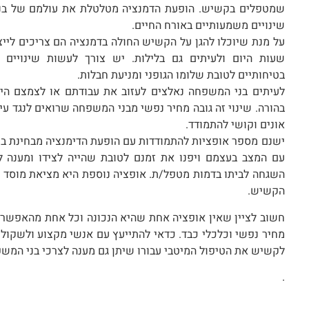
שמטפלים בקשיש. הופעת הדמנציה מטלטלת את עולמם של בנ
שינויים משמעותיים באורח החיים.
על מנת שיוכלו להגן על הקשיש החולה בדמנציה הם צריכים ליי
שעות היום ולעיתים גם בלילות. יש צורך לעשות שינויים ב
בטיחותיים לטובת שלומו הגופני ומניעת חבלות.
לעיתים בני המשפחה נאלצים לעזוב את עבודתם או לצמצם הי
בהורה. שינוי זה גובה מחיר נפשי מבני המשפחה שרואים לנגד ע
אונים וקושי להתמודד.
ישנם מספר אופציות להתמודדות עם הופעת הדימנציה מבחינת ב
עם המצב בעצמם ויפנו את זמנם לטובת שהייה לצידו ומענה לצ
השגחה לביתו בדמות מטפל/ת. אופציה נוספת היא מציאת מוסד ג
הקשיש.
חשוב לציין שאין אופציה אחת שהיא הנכונה וכל אחת מהאפשרו
מחיר נפשי וכלכלי כבד. כדאי להתייעץ עם אנשי מקצוע ולשקול 
לקשיש את הטיפול המיטבי עבורו שיתן גם מענה לצרכי בני המש
.