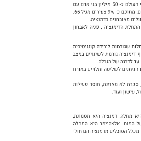
החולים. לפי נתונים של ארגון הבריאות העולמי חיים כיום ברחבי העולם כ- 50 מיליון בני אדם עם
תסמינים של דמנציה ומדי שנה נוספים כ- 10 מיליון חולים חדשים, מתוכם כ- 9% צעירים מגיל 65.
חלת הדימנציה , פניה לאבחון
לות שגורמות לירידה קוגניטיבית
 דימנציה גורמת לשינויים במצב
עד לדרגה של הגבלה.
הניתנים לשליטה ותלויים באורח
, סכרת לא מאוזנת, חוסר פעילות
, עישון ועוד.
א מחלה, דמנציה היא תסמונת,
של המוח. אלצהיימר היא המחלה
השכיחה ביותר הכוללת תסמינים של דמנציה וכ- 70%-60% מכלל הסובלים מדמנציה הם חולי