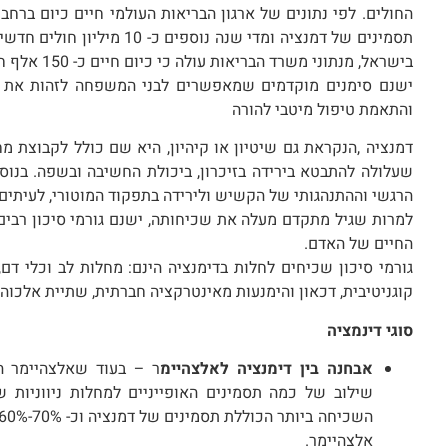
בישראל, מנתוני משרד הבריאות עולה כי כיום חיים כ- 150 אלף חולים מאובחנים בדמנציה.
ישנם סימנים מוקדמים שמאפשרים לבני המשפחה לזהות את הת
והתאמת טיפול מיטבי להורה
דמנציה ,הנקראת גם שיטיון או קיהיון, היא שם כולל לקבוצת מח
שעלולה להתבטא בירידה בזיכרון, ביכולת החשיבה ובשפה. בנוסף
הרגשי וההתנהגותי של הקשיש ולירידה בתפקוד המוטורי, לעיתים 
למרות שגיל מתקדם מעלה את שכיחותה, ישנם גורמי סיכון רבים 
החיים של האדם.
גורמי סיכון שכיחים לחלות בדימנציה הינם: מחלות לב וכלי דם
קוגניטיבית, דכאון והימנעות מאינטרקציה חברתית, שתיית אלכוהול
סוגי דינמציה
אבחנה בין דימנציה לאלצהיימ
ר – בעוד שאלצהיימר הי
שילוב של כמה תסמינים האופייניים למחלות ניווניות 
אלצהיימר.