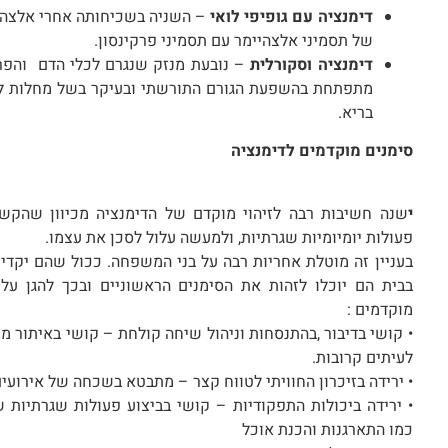
דימנציה עם גופיפי לואי
– השניה בשכיחותה אחרי אלצהיי
של תסמיני אלצהיימר עם תסמיני פרקינסון.
דימנציה וסקורלית
– נובעת מנזק שנגרם לכלי הדם והפר
מתפתחת בהשפעת הגורם התורשתי ובעיקר בשל מחלות לב 
בריא.
סימנים מוקדמים לדימנציה
י
שנה חשיבות רבה לזיהוי מוקדם של הדימנציה מכיוון שהק
פעולות יומיומיות שגרתיות, ולמעשה עלול לסכן את עצמו.
בעניין זה מוטלת אחריות רבה על בני המשפחה. ככול שהם יקד
בבית הם יוכלו לזהות את הסימנים הראשוניים ובכך להגן על 
מוקדמים :
• קושי בדיבור ,בהתנסחות וניהול שיחה קולחת – קושי באיתור מי
לעיתים קרובות.
• ירידה בזיכרון החוויתי לטווח קצר – מתבטא בשכחה של אירוע
• ירידה ביכולות התפקודיות – קושי בביצוע פעולות שגרתיות 
כמו התארגנות והכנת אוכל