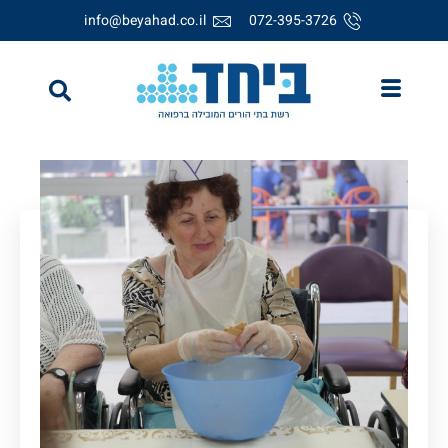
info@beyahad.co.il
072-395-3726