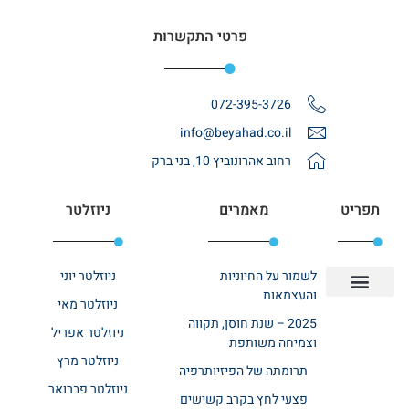
פרטי התקשרות
072-395-3726
info@beyahad.co.il
רחוב אהרונוביץ 10, בני ברק
תפריט
מאמרים
ניוזלטר
לשמור על החיוניות
ניוזלטר יוני
והעצמאות
ניוזלטר מאי
יצירת קשר
אודות רשת ביחד
בית אבות בשרון
בתי אבות במרכז
מחלקת שיקום
מחלקות סיעודיות
2025 – שנת חוסן, תקווה
ניוזלטר אפריל
וצמיחה משותפת
ניוזלטר מרץ
תרומתה של הפיזיותרפיה
ניוזלטר פברואר
פצעי לחץ בקרב קשישים