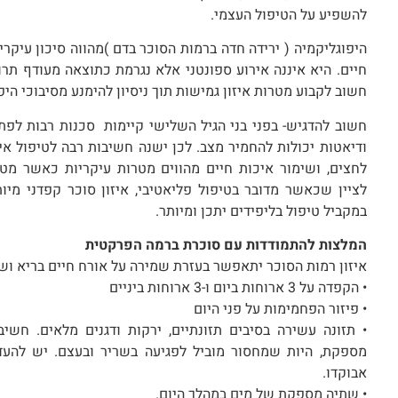
להשפיע על הטיפול העצמי.
היפוגליקמיה ( ירידה חדה ברמות הסוכר בדם )מהווה סיכון עיקרי
חיים. היא איננה אירוע ספונטני אלא נגרמת כתוצאה מעודף תרו
חשוב לקבוע מטרות איזון גמישות תוך ניסיון להימנע מסיבוכי הי
חשוב להדגיש- בפני בני הגיל השלישי קיימות סכנות רבות לפתח
ודיאטות יכולות להחמיר מצב. לכן ישנה חשיבות רבה לטיפול אי
לחצים, ושימור איכות חיים מהווים מטרות עיקריות כאשר מט
לציין שכאשר מדובר בטיפול פליאטיבי, איזון סוכר קפדני מי
במקביל טיפול בליפידים יתכן ומיותר.
המלצות להתמודדות עם סוכרת ברמה הפרקטית
איזון רמות הסוכר יתאפשר בעזרת שמירה על אורח חיים בריא וש
• הקפדה על 3 ארוחות ביום ו-3 ארוחות ביניים
• פיזור הפחמימות על פני היום
• תזונה עשירה בסיבים תזונתיים, ירקות ודגנים מלאים. חשי
מספקת, היות שמחסור מוביל לפגיעה בשריר ובעצם. יש להעדיף
אבוקדו.
• שתיה מספקת של מים במהלך היום.