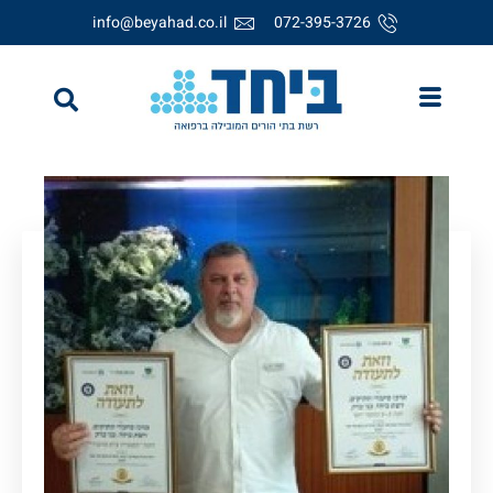
info@beyahad.co.il
072-395-3726