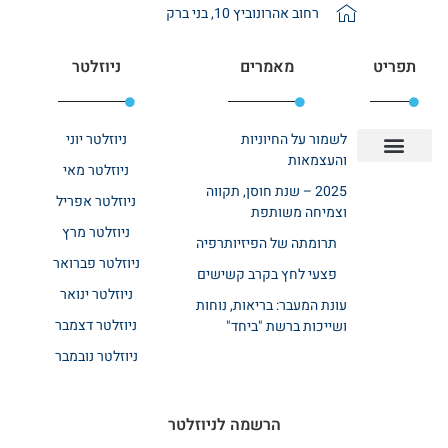
רחוב אהרונוביץ 10, בני ברק
תפריט
מאמרים
ניוזלטר
לשמור על החיוניות
ניוזלטר יוני
והעצמאות
ניוזלטר מאי
יצירת קשר
אודות רשת ביחד
בית אבות בשרון
בתי אבות במרכז
מחלקת שיקום
מחלקות סיעודיות
2025 – שנת חוסן, תקווה
ניוזלטר אפריל
וצמיחה משותפת
ניוזלטר מרץ
תרומתה של הפיזיותרפיה
ניוזלטר פברואר
פצעי לחץ בקרב קשישים
ניוזלטר ינואר
עונת המעבר: בריאות, נוחות
ניוזלטר דצמבר
ושייכות ברשת "ביחד"
ניוזלטר נובמבר
הרשמה לניוזלטר