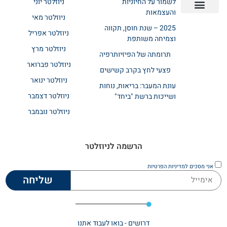
לשמור על החיוניות
ניוזלטר יוני
והעצמאות
ניוזלטר מאי
יצירת קשר
אודות רשת ביחד
בית אבות בשרון
בתי אבות במרכז
מחלקת שיקום
מחלקות סיעודיות
2025 – שנת חוסן, תקווה
ניוזלטר אפריל
וצמיחה משותפת
ניוזלטר מרץ
תרומתה של הפיזיותרפיה
ניוזלטר פברואר
פצעי לחץ בקרב קשישים
ניוזלטר ינואר
עונת המעבר: בריאות, נוחות
ניוזלטר דצמבר
ושייכות ברשת "ביחד"
ניוזלטר נובמבר
הרשמה לניוזלטר
אני מסכים
למדיניות הפרטיות
שליחה
דרושים - בואו לעבוד אתנו