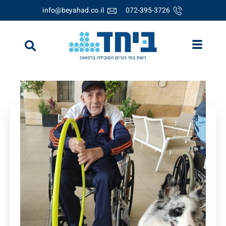
info@beyahad.co.il
072-395-3726