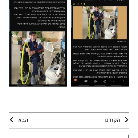
הקודם
הבא