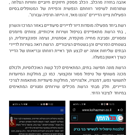
אהבה בחזרה מהכלב. הכלב מספק חיזוקים חיוביים וחוויות הצלחה ,
שתורמות לשיפור רווחתם הנפשית והפיזית של המטופלים.בסיום
הפעילות ציינו הדיירים "נהננו מאד, זו הייתה תרפיה עבורנו".
רשת ביחד מפעילה מוסדות דיור לדיירים סיעודיים באזור המרכז והשרון
, בתי הרשת מתאפיינים בטיפול ושירות איכותיים, צוותים מיומנים
ומסורים, וסביבת מחייה מוקפדת, אסתטית, נעימה ופונקציונלית, הן
בשטחים הפרטיים והן בשטחים הציבוריים. הרשת רואה בשירות לדיירי
הבתים שליחות אותה יש לבצע תוך ראיית רווחתו ובריאותו של הדייר
כערך ראשון במעלה.
הרשת מונה חמישה בתים, המתאימים לכל קשת האוכלוסיות, ולכולם
מכנה משותף של טיפול מסור ומקצועי. כמו כן, מחלקות המיועדות
לתשושי נפש, דמנציה, אלצהיימר, מחלקות סיעודיות מותאמות לצרכי
הדיירים, חלק מבתי הרשת מכילים שירותים ומגורים המתאימים
במיוחד לציבור הדתי.