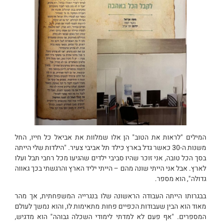
המילים "לראות את הטוב" הן אלו שמלוות את אביאל כל חייו, החל
משנות ה-30 כאשר גדל בארץ כילד תל אביבי צעיר. "הילדות שלי הייתה
בסך הכל טובה, אני זוכר שהיו סביבי ילדים שהגיעו מכל רחבי תבל ועלו
לארץ. אבל אני הייתי שונה מהם – הייתי יליד הארץ והרגשתי בכך גאווה
גדולה", הוא מספר.
בבגרותו הייתה העבודה הראשונה שלו בנגרייה המשפחתית, אך מהר
מאוד הוא הבין שעבודות הכפיים פחות מתאימות לו, והוא נמשך לעולם
המספרים. "אף פעם לא למדתי לימודי השכלה גבוהה" הוא מדגיש,