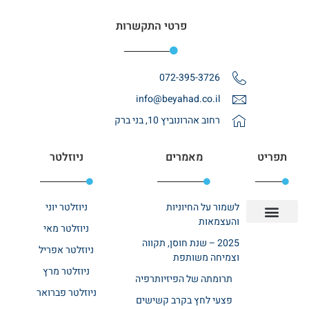
פרטי התקשרות
072-395-3726
info@beyahad.co.il
רחוב אהרונוביץ 10, בני ברק
תפריט
מאמרים
ניוזלטר
לשמור על החיוניות
ניוזלטר יוני
והעצמאות
ניוזלטר מאי
יצירת קשר
אודות רשת ביחד
בית אבות בשרון
בתי אבות במרכז
מחלקת שיקום
מחלקות סיעודיות
2025 – שנת חוסן, תקווה
ניוזלטר אפריל
וצמיחה משותפת
ניוזלטר מרץ
תרומתה של הפיזיותרפיה
ניוזלטר פברואר
פצעי לחץ בקרב קשישים