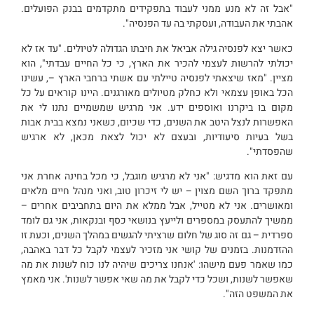
"אבל זה לא מנע ממני לעבוד בתפקידים מתקדמים בבנק הפועלים.
אהבתי את העבודה, ועסקתי בה עד הפנסיה".
כאשר יצא לפנסיה גילה אביאל את חיבתו הגדולה לטיולים. "עד אז לא
יכולתי להרשות לעצמי להכיר את הארץ, כי כל החיים עבדתי", הוא
מציין. "מאז שיצאתי לפנסיה טיילתי עם אשתי ברחבי הארץ –, עשינו
הכל באופן עצמאי ולא כחלק מטיולים מאורגנים. היינו קוראים על כל
מקום בו ביקרנו ואוספים ידע. אני מרגיש שמשמיים נתנו לי את
האפשרות לנצל היטב את השנים, כדי שכיום, כשאני נמצא בבית אבות
בשל בעיות סיעודיות, ובעצם לא יכול לצאת מכאן, לא ארגיש
שהפסדתי".
עם זאת הוא מדגיש: "אני לא מרגיש מוגבל, כי מכל בחינה אחרת אני
מתפקד ברוך השם מצוין – יש לי זיכרון טוב, ואני מנהל חיים מלאים
ומאושרים. אני לא מטייל, אבל ממלא את היום בתחביבים אחרים –
ממשיך להתעסק במספרים ולייעץ בנושאי כסף ובנקאות, אני גם לומד
ספרדית – גם זה סוג של חלום שרציתי להגשים במהלך השנים, וכעת זו
ההזדמנות. בזמנים של קושי אני מזכיר לעצמי לקבל כל דבר באהבה,
כמו שאמר פעם מישהו: 'אנחנו צריכים שיהיה לנו כוח לשנות את מה
שאפשר לשנות, ושכל כדי לקבל את מה שאי אפשר לשנות'. אני מאמץ
את המשפט הזה".