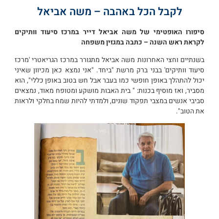
לקבל הכל באהבה – משה אביאל
סיפורו האופטימי של משה אביאל דייר במרכז סיעוד וותיקים
לקראת ראש השנה – כתבה במגזין משפחה
בשנתיים וחצי האחרונות משה אביאל מתגורר במרכז הגריאטרי 'מרכז
סיעוד וותיקים' בבני ברק מרשת "ביחד. "אני נמצא כאן מכיוון שאיני
יכול להתהלך באופן חופשי כמו בעבר אבל חש בטוב באופן כללי", הוא
מסביר, ואז מוסיף בכנות: " בית האבות מושקע ומטופח מאוד, נמצאים
סביבי אנשים במצבי תפקוד שונים, ולמדתי להיות שמח בחלקי ולראות
את הטוב".