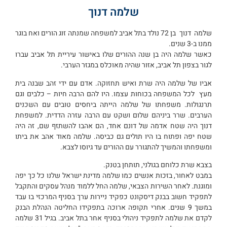
שלמה דנוך
שלמה דנוך בן 72 נולד בתל אביב למשפחה שמנתה זוג הורים ואח בוגר
ממנו ב-3 שנים.
כאשר שלמה היה בן שנה ההורים שלו באישור עיריית תל אביב עברו
לגור בצפון תל אביב, אזור שהיה מאוכלס במגזר הערבי.
אביו של שלמה היה שרת ואיש תחזוקה. אדם עם ידי זהב שבנה בית
מעץ לכל המשפחה בכוחות עצמו. היו להם הרבה חיות – כלבים וגם
תרנגולות. משפחתו של שלמה הייתה ביחסים טובים עם השכנים
הערבים. שרר ביניהם שלום ושקט עם הרבה עזרה הדדית. למשפחת
דנוך היה שטח אדמה של דונם אחד, הם אהבו להשתזף שם, זה היה
שטח יפה ופתוח בו היו תולים גם כביסה. שלמה מאוד אהב את ביתו
ומשפחתו והמשיך להתגורר עם ההורים עד גיוסו לצבא.
בצבא שרת כלוחם בגולני, תותחן בטנק.
במבט לאחור, בזכות אנשים כמו שלמה מדינת ישראל שלנו כל כך יפה
ומוגנת. לאחר השירות הצבאי, שלמה החל ללמוד מנהל עסקים והתקבל
לתפקיד חשוב בבנק דיסקונט כפקיד ניירות ערך בסניף המרכזי בו עבד
במשך 9 שנים. אחרי תקופה ארוכה בתפקידו החליטה הנהלת הבנק
לקדם את שלמה לתפקיד ניהולי בסניף אחר בתל אביב. בגיל 31 שלמה