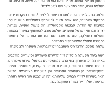
התחתן עם יעל אשתו. את יחסיהם הוא מתאר: "יעל אישה מדהימה וגם
בשלנית טובה, מורה במקצועה ויש לנו 5 ילדים".
שלמה הגיע לבית האבות "עטרת רימונים" לפני 3 שנים בעקבות ירידה
בתפקוד היומיומי, הוא אוהב מאוד להשתתף בפעילויות השונות כמו
מסיבות ימי הולדת, קבוצות אקטואליה, חוג בישול ואפייה, עבודות
יצירה וגם חגי ישראל ומועדים. שלמה אוהב להשתתף במיוחד בהצגות
שעולות במחלקה, הוא גם אוהב מאד את חוג התנועה על כיסאות
במסגרת טיפולי הפיזיותרפיה במחלקה.
שלמה מסכם: "הדבר הכי חשוב בחיים זה בריאות, משפחה ולב טוב"!!
רשת ביחד מפעילה מוסדות דיור לדיירים סיעודיים וסיעודיים מורכבים
באזור המרכז והשרון , בתי הרשת מתאפיינים בטיפול ושירות איכותיים,
צוותים מיומנים ומסורים, וסביבת מחייה מוקפדת, אסתטית, נעימה
ופונקציונלית, הן בשטחים הפרטיים והן בשטחים הציבוריים. הרשת
רואה בשירות לדיירי הבתים שליחות אותה יש לבצע תוך ראיית רווחתו
ובריאותו של הדייר כערך ראשון במעלה.