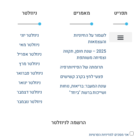
תפריט
מאמרים
ניוזלטר
לשמור על החיוניות
ניוזלטר יוני
והעצמאות
ניוזלטר מאי
יצירת קשר
אודות רשת ביחד
בית אבות בשרון
בתי אבות במרכז
מחלקת שיקום
מחלקות סיעודיות
2025 – שנת חוסן, תקווה
ניוזלטר אפריל
וצמיחה משותפת
ניוזלטר מרץ
תרומתה של הפיזיותרפיה
ניוזלטר פברואר
פצעי לחץ בקרב קשישים
ניוזלטר ינואר
עונת המעבר: בריאות, נוחות
ניוזלטר דצמבר
ושייכות ברשת "ביחד"
ניוזלטר נובמבר
הרשמה לניוזלטר
אני מסכים
למדיניות הפרטיות