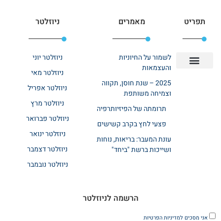
תפריט
מאמרים
ניוזלטר
לשמור על החיוניות
ניוזלטר יוני
והעצמאות
ניוזלטר מאי
יצירת קשר
אודות רשת ביחד
בית אבות בשרון
בתי אבות במרכז
מחלקת שיקום
מחלקות סיעודיות
2025 – שנת חוסן, תקווה
ניוזלטר אפריל
וצמיחה משותפת
ניוזלטר מרץ
תרומתה של הפיזיותרפיה
ניוזלטר פברואר
פצעי לחץ בקרב קשישים
ניוזלטר ינואר
עונת המעבר: בריאות, נוחות
ניוזלטר דצמבר
ושייכות ברשת "ביחד"
ניוזלטר נובמבר
הרשמה לניוזלטר
אני מסכים
למדיניות הפרטיות