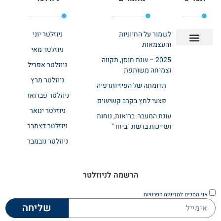
לשמור על החיוניות
ניוזלטר יוני
והעצמאות
ניוזלטר מאי
יצירת קשר
אודות רשת ביחד
בית אבות בשרון
בתי אבות במרכז
מחלקת שיקום
מחלקות סיעודיות
2025 – שנת חוסן, תקווה
ניוזלטר אפריל
וצמיחה משותפת
ניוזלטר מרץ
תרומתה של הפיזיותרפיה
ניוזלטר פברואר
פצעי לחץ בקרב קשישים
ניוזלטר ינואר
עונת המעבר: בריאות, נוחות
ניוזלטר דצמבר
ושייכות ברשת "ביחד"
ניוזלטר נובמבר
הרשמה לניוזלטר
אני מסכים
למדיניות הפרטיות
שליחה