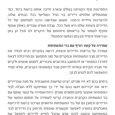
התפרצות נגיף הקורונה בעולם ובארץ חייבה אותנו ברשת ביחד, כמי
שמטפלים ומלווים דיירים בני הגיל השלישי בכל הבתים שלנו,
להיערכות מיידית ורחבה. משום שהדאגה הרבה לשלומם של כל
הדיירים והצוות שלנו היא מעל הכל, עבדנו ועודנו עובדים באופן שוטף
ומקיף לשמור על בריאותם ורווחתם של היקרים לנו מכל הן בפן
הבריאותי והפיזי והן בפן הנפשי והמנטלי.
שמירה על קשר רציף עם בני המשפחות
שמירה על בריאות הדיירים והצוות, דרשה במקרים רבים לבודד את
הדיירים מבני המשפחות ובמקרים של סגר מתמשך גם מהיכולת לצאת
למרכז המסחרי או להסתובב במרחבים ציבוריים, לפגוש אנשים ולקיים
חיי חברה תקינים ובוודאי לריחוק מבני המשפחה הקרובים, שלא תמיד
התאפשר להם להגיע לבקר.
בימים בהם לא היו סגרים, יצרנו גמישות מחשבתית על מנת שהדיירים
יראו את יקיריהם ויגעו בהם על ידי כך שסיפקנו ללא הגבלה לבני
המשפחה אמצעי מיגון מסוגים שונים. היות ושמירה על קשר שוטף עם
בני המשפחה הקרובים והחברה קריטי לשמירה על חוסנם הנפשי של
הדיירים וכמובן גם של בני המשפחות הדואגים נערכנו ברשת לרכישת
טאבלטים במטרה לאפשר תקשורת שוטפת מרחוק בין הדיירים לבני
המשפחות וכמובן לכוח אדם שיוכל לסייע לדיירים לתפעל את