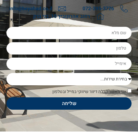
info@beyahad.co.il
072-395-3726
רחוב אהרונוביץ 10, בני ברק
אני מאשר קבלת דיוור שיווקי במייל ובטלפון
שליחה