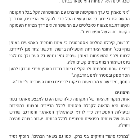
שבה זכינו היא "לפחות הוא נשאר בביתו".
"אני מאמין כי ערך השקיפות שיצרנו עם המשפחות הקל בכל התקופה
הקשה הזו כי ידעו כי אנו עושים הכל כדי להקל על הדיירים, אם דרך
תקשורת באמצעות טאבלטים עם המשפחות ואם דרך מציאת תעסוקה
בקשת רחבה של אפשרויות".
"כרשת, קיבלנו החלטה אסטרטגית כי איננו חוסכים באמצעים באופן
גורף בכל תחומי האחריות והפעילות ברשת ורכשנו ציוד מגן לדיירים,
לצוות ולבני המשפחות באופן שיהיה זמין ונגיש כל העת וכך גם לגבי
גיוס ושימור הצוות בימים קשים אלה.
דיירים שחוו תסמינים ולו הקלים ביותר בודדו באופן מיידי ונבדקו למען
הסר ספק ובמטרה למנוע הדבקה."
בנוסף, מידי שבוע מתבצעות בדיקות לדיירים וצוות העובדים ע"י מד"א.
חיסונים
אחת מנקודות האור של התקופה כולה שגם הפכו למבצע מאתגר בפני
עצמו היא הדאגה לקבלת חיסונים לכלל הדיירים והצוות במהירות
וביעילות האפשרית כדי לוודא שהתהליך המאתגר והמורכב שדרש
הגעה של צוותים רפואיים חיצוניים לכלל הבתים, יעבור בצורה מהירה
ויעילה.
"במרכז סיעוד וותיקים בני ברק, כמו גם בשאר הבתים", מוסיף זמיר