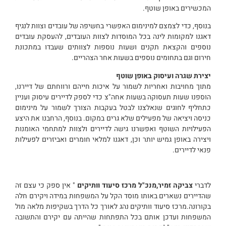
המכשירים באופן שוטף.
בנוסף, כדי לצמצם למינימום האפשרי בחשיפה של עובדים וצוות לנגיף
דאגנו למקומות לינה בכל המוסדות לצוות העובדים, להעסקת עובדים
נוספים והקצאת תקנים ושעות נוספות לצוותים שעבדו במתכונת
חירום וגם בתחומים נוספים בשעות אחר הצהריים.
יצירת שגרה ועיסוק באופן שוטף
מתוך מחויבות ואחריות לשמור על איכות חייהם ורווחתם של דיירנו,
הוספנו שעות תעסוקה בשעות אחה"צ כדי לספק לדיירים עיסוק ועניין
כתחליף לחוגים שנאלצנו לבטל בעקבות הצורך לשמור על מינימום
כניסה ויציאה של מפעילים שלא גרים במקום. בנוסף, הרחבנו את היצע
הפעילויות השוטף ואפשרנו גישה לדיירים ולצוות למתחמי האומנות
ויצירה באופן גמיש יותר וכן, דאגנו למלאי חומרים ואביזרים לפעילות
פנאי לדיירים.
לדברי
צביקה זמיר,מנכ"ל מרכז סיעוד וותיקים
" אין ספק כי עצם זה
שהדיירים נשארים באותו מוסד הקל על המשפחות במידה ויקירם חלה
בקורונה.מרכז סיעוד וותיקים נהג לאורך כל הדרך בשקיפות מלאה מול
המשפחות ועדכן אותם בכל התפתחות שהייתה עם יקירם והתשובה