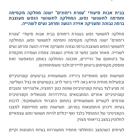
בבית אבות סיעודי "עטרת רימונים" ישנה מחלקה מקסימה
וחמימה לתשושי נפש, המחלקה לתשושי הנפש מעוצבת
ברמה גבוהה ומעניקה אוירה רגועה ומרחב נעים לשהייה.
מחלקה לתשושי נפש בעטרת רימונים בבית אבות סיעודי "עטרת
רימונים" ישנה מחלקה מקסימה וחמימה לתשושי נפש, המחלקה
לתשושי הנפש מעוצבת ברמה גבוהה ומעניקה אוירה רגועה ומרחב נעים
לשהייה. מאחר ומצב נפשי זה מחייב השגחה צמודה ושמירה מוקפדת
על ביטחונם של הדיירים, תוכננה המחלקה באופן המאפשר זאת
ומספק מקסימום ביטחון לדיירים ולבני משפחותיהם.
תשישות נפש מאופיינת בירידה משמעותית בביצועים קוגניטיביים
ובפעילות מוחית והיא באה לידי ביטוי לרוב בקשישים או בגיל השלישי,
זה מגיע לצד בעיות קוגניטיביות שונות כגון: דמנציה, אלצהיימר ומצבים
קוגניטיביים אחרים המתבטאים בהידרדרות מנטאלית וקוגניטיבית
וגורמים לקשיים משמעותיים בתחום החברתי והתעסוקתי, לרבות
בעיות זיכרון והתמצאות במרחב. תשישות נפש מתייחסת למצבו
הקוגניטיבי של המטופל בלבד ואף יכולים להיות תשושי נפש עצמאיים
לחלוטין במצב בריאותי מצוין.
לעיתים כשהמצב הפתולוגי מחמיר מתעוררות בעיות התנהגות וקיים