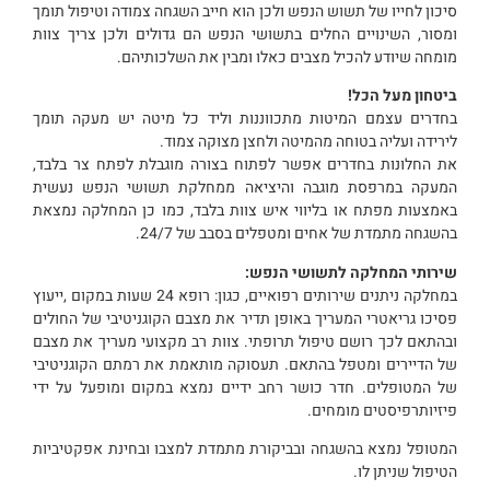
סיכון לחייו של תשוש הנפש ולכן הוא חייב השגחה צמודה וטיפול תומך
ומסור, השינויים החלים בתשושי הנפש הם גדולים ולכן צריך צוות
מומחה שיודע להכיל מצבים כאלו ומבין את השלכותיהם.
ביטחון מעל הכל!
בחדרים עצמם המיטות מתכווננות וליד כל מיטה יש מעקה תומך
לירידה ועליה בטוחה מהמיטה ולחצן מצוקה צמוד.
את החלונות בחדרים אפשר לפתוח בצורה מוגבלת לפתח צר בלבד,
המעקה במרפסת מוגבה והיציאה ממחלקת תשושי הנפש נעשית
באמצעות מפתח או בליווי איש צוות בלבד, כמו כן המחלקה נמצאת
בהשגחה מתמדת של אחים ומטפלים בסבב של 24/7.
שירותי המחלקה לתשושי הנפש:
במחלקה ניתנים שירותים רפואיים, כגון: רופא 24 שעות במקום ,ייעוץ
פסיכו גריאטרי המעריך באופן תדיר את מצבם הקוגניטיבי של החולים
ובהתאם לכך רושם טיפול תרופתי. צוות רב מקצועי מעריך את מצבם
של הדיירים ומטפל בהתאם. תעסוקה מותאמת את רמתם הקוגניטיבי
של המטופלים. חדר כושר רחב ידיים נמצא במקום ומופעל על ידי
פיזיותרפיסטים מומחים.
המטופל נמצא בהשגחה ובביקורת מתמדת למצבו ובחינת אפקטיביות
הטיפול שניתן לו.