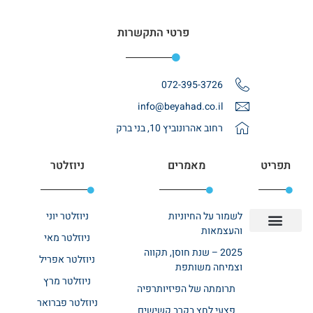
פרטי התקשרות
072-395-3726
info@beyahad.co.il
רחוב אהרונוביץ 10, בני ברק
תפריט
מאמרים
ניוזלטר
לשמור על החיוניות
ניוזלטר יוני
והעצמאות
ניוזלטר מאי
יצירת קשר
אודות רשת ביחד
בית אבות בשרון
בתי אבות במרכז
מחלקת שיקום
מחלקות סיעודיות
2025 – שנת חוסן, תקווה
ניוזלטר אפריל
וצמיחה משותפת
ניוזלטר מרץ
תרומתה של הפיזיותרפיה
ניוזלטר פברואר
פצעי לחץ בקרב קשישים