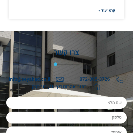
קראו עוד »
צרו קשר
info@beyahad.co.il
072-395-3726
רחוב אהרונוביץ 10, בני ברק