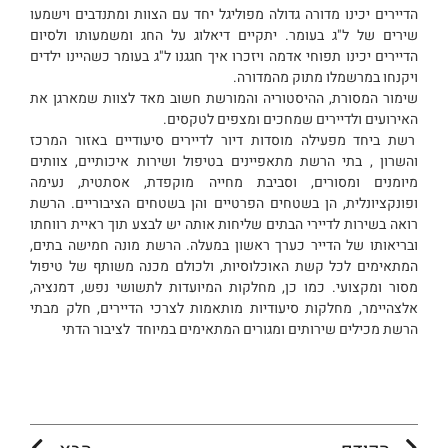
הדיירים יכינו מדורה גדולה מפוליגל יחד עם הצוות ומתנדבים וישמעו
שירים של ל"ג בעומר. יתקיים דיאלוג על החג ומשמעותו ולסיום
הדיירים יכינו תפוחי אדמה ויזכרו איך חגגנו ל"ג בעומר כשהיינו ילדים
ויקנחו במרשמלו מתוק מהמדורה.
שימור המסורת, ההיסטוריה והמורשת חשוב מאד לצוות שמארגן את
האירועים ולדיירים שמחכים ומצפים לטקסים.
רשת ביחד מפעילה מוסדות דיור לדיירים סיעודיים באזור המרכז
והשרון , בתי הרשת מתאפיינים בטיפול ושירות איכותיים, צוותים
מיומנים ומסורים, וסביבת מחייה מוקפדת, אסתטית, נעימה
ופונקציונלית, הן בשטחים הפרטיים והן בשטחים הציבוריים. הרשת
רואה בשירות לדיירי הבתים שליחות אותה יש לבצע תוך ראיית רווחתו
ובריאותו של הדייר כערך ראשון במעלה. הרשת מונה חמישה בתים,
המתאימים לכל קשת האוכלוסיות, ולכולם מכנה משותף של טיפול
מסור ומקצועי. כמו כן, מחלקות המיועדות לתשושי נפש, דמנציה,
אלצהיימר, מחלקות סיעודיות מותאמות לצרכי הדיירים, חלק מבתי
הרשת מכילים שירותים ומגורים המתאימים במיוחד לציבור הדתי