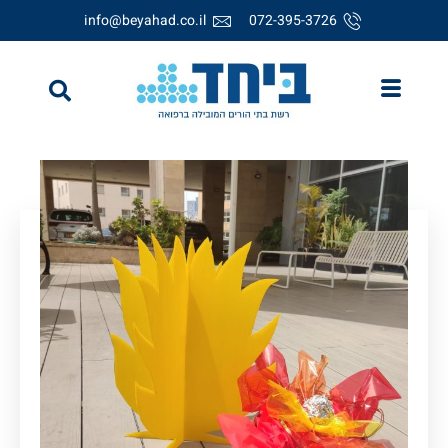
info@beyahad.co.il
072-395-3726