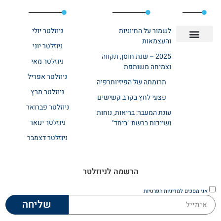
לשמור על החיוניות
ניוזלטר יולי
והעצמאות
ניוזלטר יוני
יצירת קשר
אודות רשת ביחד
בית אבות בשרון
בתי אבות במרכז
מחלקת שיקום
מחלקות סיעודיות
2025 – שנת חוסן, תקווה
ניוזלטר מאי
וצמיחה משותפת
ניוזלטר אפריל
תרומתה של הפיזיותרפיה
ניוזלטר מרץ
פצעי לחץ בקרב קשישים
ניוזלטר פברואר
עונת המעבר: בריאות, נוחות
ניוזלטר ינואר
ושייכות ברשת "ביחד"
ניוזלטר דצמבר
הרשמה לניוזלטר
אני מסכים
למדיניות הפרטיות
שליחה