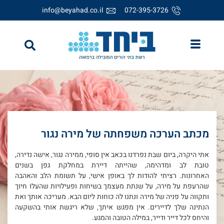
info@beyahad.co.il
072-395-3726
מכתב הערכה משפחתה של מירה נגור
אתי היקרה, ביום שבת נפרדנו בכאב אין סופי, ממירה נגור, אישה נדירה,
טובת לב ומדהימה, שהייתה דיירת במחלקת גפן בשנים
האחרונות. רציתי להודות לך באופן אישי, על תשומת הלב והאהבה
שהרעפת על מירה, על שנתת מעצמך בשיחות ופעילויות שהעלו חיוך
ותקווה על פניה של מירה ונתנו לה כוחות ליום הבא. מעריכה אותך ואת
הנתינה שלך לדיירים. אין מפגש איתך, שלא ריגשת אותי בהשקעה
והיחס לכל דייר ודייר, במילה הטובה והמגע.