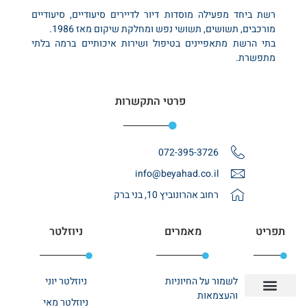
רשת ביחד מפעילה מוסדות דיור לדיירים סיעודיים, סיעודיים
מורכבים, תשושים, תשושי נפש ומחלקת שיקום מאז 1986.
בתי הרשת מתאפיינים בטיפול ושירות איכותיים ברמה בלתי
מתפשרת.
פרטי התקשרות
072-395-3726
info@beyahad.co.il
רחוב אהרונוביץ 10, בני ברק
תפריט
מאמרים
ניוזלטר
לשמור על החיוניות
ניוזלטר יוני
והעצמאות
ניוזלטר מאי
יצירת קשר
אודות רשת ביחד
בית אבות בשרון
בתי אבות במרכז
מחלקת שיקום
מחלקות סיעודיות