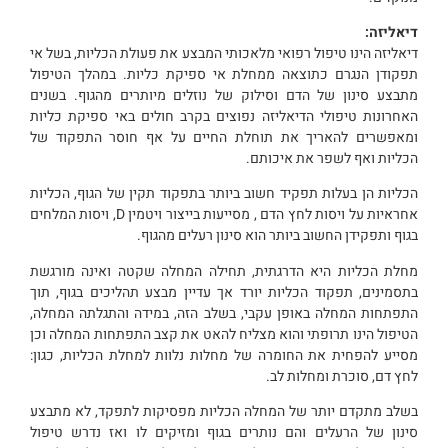
דיאליזה:
דיאליזה הינו טיפול רפואי מלאכותי המבצע את פעולת הכליות, בשל אי
תפקודן הנגרם כתוצאה ממחלת אי ספיקת כליות. במהלך הטיפול
מתבצע סינון של הדם וסילוק של נוזלים מיותרים מהגוף. בשנים
האחרונות טיפולי הדיאליזה נפוצים בקרב חולים באי ספיקת כליות
ומאפשרים להאריך את תוחלת החיים על אף חוסר התפקוד של
הכליות ואף לשפר את איכותם.
הכליות הן בעלות תפקיד חשוב ביותר בתפקוד תקין של הגוף, הכליות
אחראיות על ויסות לחץ הדם , מסייעות בייצור ויטמין D, ויסות המלחים
בגוף ותפקידן החשוב ביותר הוא סינון רעלים מהגוף.
מחלת הכליות היא הדרגתית, תחילה המחלה שקטה ואינה מורגשת
בתסמינים, תפקוד הכליות יורד אך עדיין מבצע תהליכים בגוף, תוך
התפתחות המחלה באופן עקבי, בשלב הזה, במידה והתגלתה המחלה,
הטיפול הינו תרופתי והוא מצליח להאט את קצב התפתחות המחלה וכן
מסייע להפחית את החומרה של מחלות נלוות למחלת הכליות, כגון:
לחץ דם, סוכרת ומחלות לב.
בשלב מתקדם יותר של המחלה הכליות מפסיקות לתפקד, לא מתבצע
סינון של הרעלים והם נותרים בגוף ומזיקים לו ואז נדרש טיפול