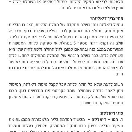
מלאכותי לביצוע תפקיד הכליות, טיפול דיאליזה או השתלת כליה –
עניין שתלוי בגיל ובממצאים פתולוגיים.
מתי צריך דיאליזה?
טיפול דיאליזה ניתן בשלב מתקדם של מחלת הכליות, מצב בו הכליות
אינן מתפקדות ולא מתבצע סינון לדם ורעלים נשארים בגוף. מצב זה
הינו מצב רפואי מסוכן המחייב טיפול מלאכותי לביצוע תפקיד הכליות.
שלב זה נקרא דרגה מספר 5 במחלת אי ספיקת כליות. האפשרות
המועדפת במצב כזה ובהתאם כמובן לגיל החולה ולפתולוגיה שלו היא
השתלת כליה, כבר בשלב הרביעי של המחלה מתחילים לחפש כליה
עבור השתלה ונערכים לטיפול דיאליזה. טיפול בדיאליזה מתבצע עוד
לפני שיש החמרה בתסמיני המחלה וזאת על מנת למנוע סיבוכים וסכנת
חיים.
חשוב לדעת שלא כל חולה כליות יוכל לקבל טיפול דיאליזה, הטיפול
ניתן לאחר בדיקה שהחולה עומד בקריטריונים הנדרשים כגון: מצבו
הבריאותי של החולה, היסטוריה רפואית, בדיקות מעבדה וגורמי סיכון
נוספים שנלקחים בחשבון.
סוגי דיאליזה:
1. המו – דיאליזה –
מכשיר המדמה כליה מלאכותית המבצעת את
תפקיד הכליה: סינון הדם וניקוי מפסולת, מלחים, רעלים ונוזלים
מיותרים. לפני פעולת הדיאליזה הרופא מכין את החולה ואת האזור