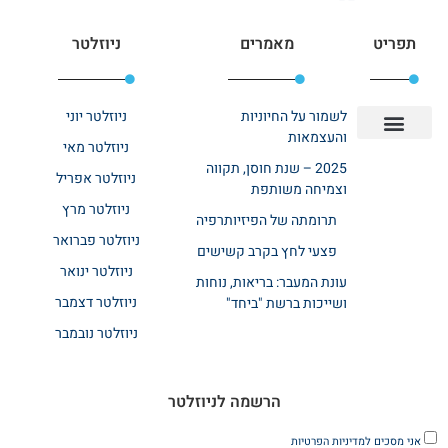
תפריט
מאמרים
ניוזלטר
לשמור על החיוניות
ניוזלטר יוני
והעצמאות
ניוזלטר מאי
יצירת קשר
אודות רשת ביחד
בית אבות בשרון
בתי אבות במרכז
מחלקת שיקום
מחלקות סיעודיות
2025 – שנת חוסן, תקווה
ניוזלטר אפריל
וצמיחה משותפת
ניוזלטר מרץ
תרומתה של הפיזיותרפיה
ניוזלטר פברואר
פצעי לחץ בקרב קשישים
ניוזלטר ינואר
עונת המעבר: בריאות, נוחות
ניוזלטר דצמבר
ושייכות ברשת "ביחד"
ניוזלטר נובמבר
הרשמה לניוזלטר
אני מסכים
למדיניות הפרטיות