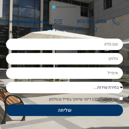
info@beyahad.co.il
072-395-3726
רחוב אהרונוביץ 10, בני ברק
אני מאשר קבלת דיוור שיווקי במייל ובטלפון
שליחה