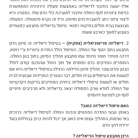
אליו יעשה החיבור לדיאליזה באמצעות פעולה כירורגית המאפשרת
כניסת צינורות לגוף החולה וחיבור למערכת כלי הדם שלו. המטרה היא
ליצור צינור רחב להעברת הדם וסינונו, וריד זה נקרא פיסטולה. הפעולה
מבוצעת בבית חולים בפיקוח רפואי. טיפול בדיאליזה מתבצע כפעמיים
בשבוע למשך כארבע שעות.
2.
דיאליזה פריטוניאלית (צפקית) –
בטיפול דיאליזה זה סינון הדם
מתבצע בתוך הגוף של החולה. הטיפול כולל החדרת צינורית ע"י רופא,
דרכה מוחדר חומר מיוחד עמו מתבצע תהליך הסינון, בתוך בטן החולה.
החומרים המזיקים בדם נספגים אל תוך הנוזל שהוכנס קודם לחלל
הבטן והדם עובר תהליך סינון.הדילמה הרגילה בטיפולי דיאליזה היא אם
לעשות את הטיפולים בבית חולים, דבר המצריך התניידות שבועית לבית
חולים או לעשות טיפולי דיאליזה ביתית, המחייבים בדיקות דקדקניות
של החולה לוודא שרק הפסולת יצאה בדיאליזה ולא מרכיבים חיוניים
לגוף וכן למניעת זיהומים
האם טיפול דיאליזה כואב?
באופן טבעי החדרת המחטים והכנת החולה לטיפול דיאליזה כרוכים
באי נעימות, התהליך עצמו אינו כואב אך יכול להיות כרוך בבחילות בשל
ירידת לחץ הדם.
היכן מתבצע טיפול הדיאליזה ?