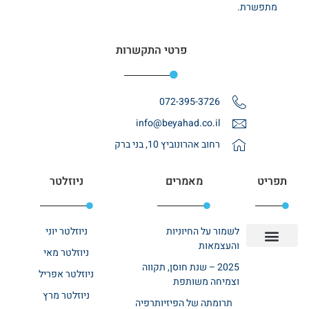
מתפשרת.
פרטי התקשרות
072-395-3726
info@beyahad.co.il
רחוב אהרונוביץ 10, בני ברק
תפריט
מאמרים
ניוזלטר
לשמור על החיוניות
ניוזלטר יוני
והעצמאות
ניוזלטר מאי
יצירת קשר
אודות רשת ביחד
בית אבות בשרון
בתי אבות במרכז
מחלקת שיקום
מחלקות סיעודיות
2025 – שנת חוסן, תקווה
ניוזלטר אפריל
וצמיחה משותפת
ניוזלטר מרץ
תרומתה של הפיזיותרפיה