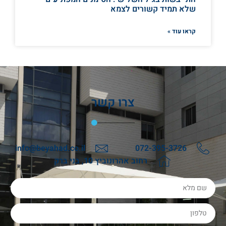
שלא תמיד קשורים לצמא
קראו עוד »
צרו קשר
info@beyahad.co.il
072-395-3726
רחוב אהרונוביץ 10, בני ברק