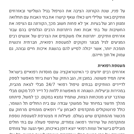
על פניו, שנת הקורונה הציבה את הטיפול בגיל השלישי ובאזרחים
וותיקים באור שלילי ויש כאלו שאף קישרו את בתי האבות עם תחלואה
ומגוון רחב של בעיות. אך לא פחות חשוב מכך, הקורונה גם הציפה את
החשיבות של בתי אבות ואת היתרונות הרבים הגלומים בהם עבור
אזרחים וותיקים. יתרונות אלו משקפים את הצרכים של אנשים רבים
המגיעים לגיל מבוגר וזקוקים למעטפת רפואית, חברתית ורגשית
תומכת יותר, אשר יכולה לסייע להם בהשגת איכות חיים גבוהה, גם
עמוק אל תוך חייהם.
מעטפת רפואית
אזרחים רבים יודעים כי האינטראקציה עם מוסדות רפואיים בישראל
אינה תמיד פשוטה. במובן זה, הגב החזק של רשת ביחד מאפשר לספק
לדיירים הוותיקים בבתים טיפול רפואי 24/7 מבלי לצאת מהבית,
במהירות וביעילות. השגחה זו מאפשרת ללוות כל דייר לכל מקום מבלי
שהדבר יגרע מנוכחות הצוות, שתמיד נמצא במקום. כך למשל, פיתחנו
מהלך חדשני במיוחד של ממשקי עבודה עם בית החולים תל השומר,
כולל פרוטוקולים מתקדמים לאבחון ע"י רופאים מומחים מרחוק עם
מכשור מהמתקדם שיש בעולם. פעילות זו מצטרפת למעטפת נוספת
ומתקדמת של שירותי רפואה צמודים, שיתופי פעולה עם בתי חולים
מובילים בישראל וצוות רפואי יוצא דופן באיכותו, ואף הגעה של צוותים