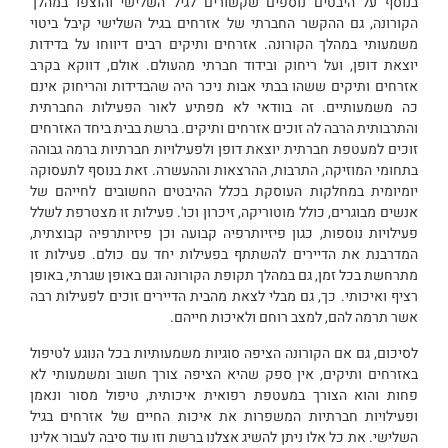
בנוסף על היבטים נוספים שקשורים לגיל השלישי והוצפו במהלך
הקורונה, גם ההקשר החברתי של אזרחים בגיל השלישי קיבל ביטוי
משמעותי במהלך הקורונה. אזרחים ותיקים רבים דיווחו על בדידות
יוצאת דופן, ועל ריחוק ובידוד חברתי מהעולם. אולם, דווקא בקרב
אזרחים ותיקים ששהו בבתי אבות ניכר היה שהבדידות והריחוק אינם
כה משמעותיים. זה בוודאי לא מפתיע לאור הפעילות החברתית
והתרבותית הרבה לה זוכים אזרחים ותיקים. ברשת בבית ביחד האזרחים
זוכים למעטפת חברתית יוצאת דופן ולפעילויות חברתיות ברמה גבוהה
בתחומי המוזיקה, התרבות, ההרצאות וההעשרה. זאת בנוסף לתעסוקה
יומיומית במחלקות העוסקת בכלל ההיבטים החשובים לחייהם של
אנשים מבוגרים, כולל מוטוריקה, זיכרון וכו'. פעילות זו מצטרפת לשלל
פעילויות נוספות, כגון פיזיותרפיה קבועה וכן פיזיותרפיה קבוצתית,
המדרבנת את הדיירים להשתתף בפעילות יחד עם כולם. פעילות זו
מתרחשת בכל זמן, גם במהלך תקופת הקורונה וגם באופן שגרתי, באופן
רציף ואיכותי. כך, גם מבלי לצאת מהבית הדיירים זוכים לפעילות רבה
אשר תרמה להם, למצב רוחם ולאיכות חייהם.
לסיכום, גם אם הקורונה הציפה סוגיות משמעותיות בכל הנוגע לטיפול
באזרחים ותיקים, אין ספק שהיא הציפה צורך חשוב ומשמעותי לא
פחות והוא הצורך במעטפת רפואית איכותית, טיפול מסור ונאמן
ופעילויות חברתיות המשפרות את איכות החיים של אזרחים בגיל
השלישי. את כל אלו ניתן להשיג אצלנו ברשת וזו עוד סיבה לעבור אלינו