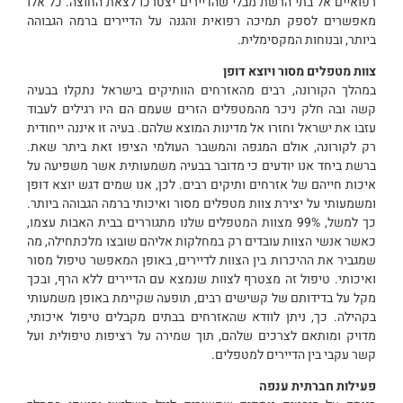
רפואיים אל בתי הרשת מבלי שהדיירים יצטרכו לצאת החוצה. כל אלו
מאפשרים לספק תמיכה רפואית והגנה על הדיירים ברמה הגבוהה
ביותר, ובנוחות המקסימלית.
צוות מטפלים מסור ויוצא דופן
במהלך הקורונה, רבים מהאזרחים הוותיקים בישראל נתקלו בבעיה
קשה ובה חלק ניכר מהמטפלים הזרים שעמם הם היו רגילים לעבוד
עזבו את ישראל וחזרו אל מדינות המוצא שלהם. בעיה זו איננה ייחודית
רק לקורונה, אולם המגפה והמשבר העולמי הציפו זאת ביתר שאת.
ברשת ביחד אנו יודעים כי מדובר בבעיה משמעותית אשר משפיעה על
איכות חייהם של אזרחים ותיקים רבים. לכן, אנו שמים דגש יוצא דופן
ומשמעותי על יצירת צוות מטפלים מסור ואיכותי ברמה הגבוהה ביותר.
כך למשל, 99% מצוות המטפלים שלנו מתגוררים בבית האבות עצמו,
כאשר אנשי הצוות עובדים רק במחלקות אליהם שובצו מלכתחילה, מה
שמגביר את ההיכרות בין הצוות לדיירים, באופן המאפשר טיפול מסור
ואיכותי. טיפול זה מצטרף לצוות שנמצא עם הדיירים ללא הרף, ובכך
מקל על בדידותם של קשישים רבים, תופעה שקיימת באופן משמעותי
בקהילה. כך, ניתן לוודא שהאזרחים בבתים מקבלים טיפול איכותי,
מדויק ומותאם לצרכים שלהם, תוך שמירה על רציפות טיפולית ועל
קשר עקבי בין הדיירים למטפלים.
פעילות חברתית ענפה