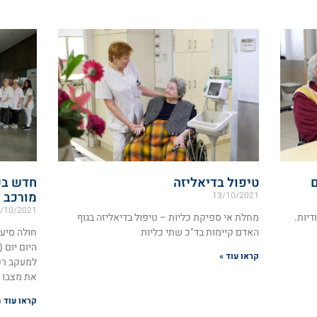
ם
טיפול בדיאליזה
חדש בע
מורכב
13/10/2021
/10/2021
דיות.
מחלת אי ספיקת כליות – טיפול בדיאליזה בגוף
האדם קיימות בד"כ שתי כליות
חולה סיעו
היום יום 
קראו עוד »
למעקב רפ
את מצבו ה
קראו עוד »