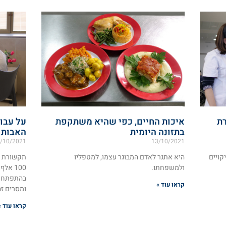
רת
איכות החיים, כפי שהיא משתקפת
על עבו
בתזונה היומית
האבות 
/10/2021
13/10/2021
קויים
היא אתגר לאדם המבוגר עצמו, למטפליו
תקשורת ה
ולמשפחתו.
100 א
בהתפתחותו
קראו עוד »
ומסרים זה
קראו עוד »