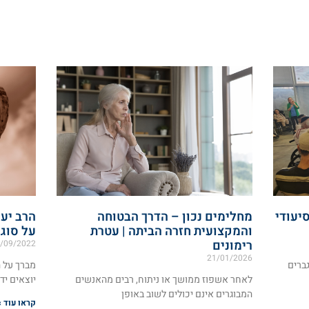
סיעודי
מחלימים נכון – הדרך הבטוחה
הרב יעק
והמקצועית חזרה הביתה | עטרת
על סוג
רימונים
/09/2022
21/01/2026
ברים
מברך על 
לאחר אשפוז ממושך או ניתוח, רבים מהאנשים
יוצאים יד
המבוגרים אינם יכולים לשוב באופן
קראו עוד »