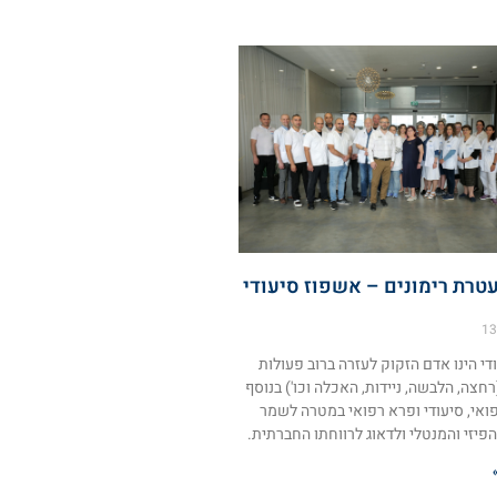
טרת רימונים – אשפוז סיעודי
13
די הינו אדם הזקוק לעזרה ברוב פעולות
(רחצה, הלבשה, ניידות, האכלה וכו') בנוסף
ואי, סיעודי ופרא רפואי במטרה לשמר
פיזי והמנטלי ולדאוג לרווחתו החברתית.